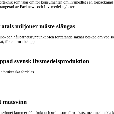
sorteknik som talar om för konsumenten om livsmedlet i en förpackning är
arrangerad av Packnews och Livsmedelsnyheter.
ratals miljoner måste slängas
miljö- och hållbarhetssynpunkt.Men fortfarande saknas besked om vad som
at, för enorma belopp.
appad svensk livsmedelsproduktion
antbruket ska fördelas.
t matsvinn
v svinnet kommer från frukt och grönt som förpackats, men med enkla k