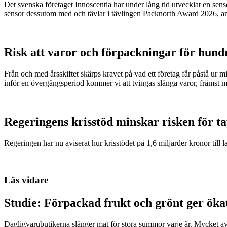
Det svenska företaget Innoscentia har under lång tid utvecklat en sen
sensor dessutom med och tävlar i tävlingen Packnorth Award 2026, 
Risk att varor och förpackningar för hund
Från och med årsskiftet skärps kravet på vad ett företag får påstå ur 
inför en övergångsperiod kommer vi att tvingas slänga varor, främst m
Regeringens krisstöd minskar risken för t
Regeringen har nu aviserat hur krisstödet på 1,6 miljarder kronor till l
Läs vidare
Studie: Förpackad frukt och grönt ger öka
Dagligvarubutikerna slänger mat för stora summor varje år. Mycket a