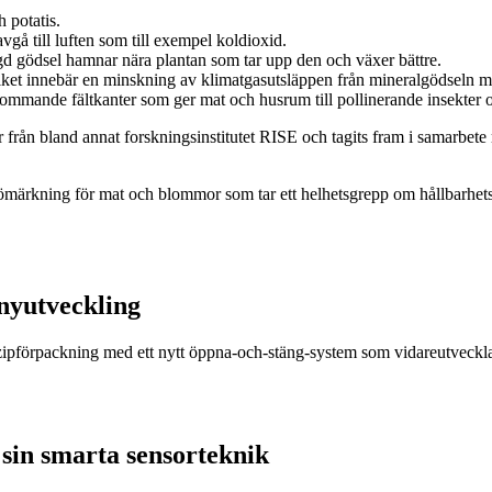
 potatis.
 avgå till luften som till exempel koldioxid.
ngd gödsel hamnar nära plantan som tar upp den och växer bättre.
ilket innebär en minskning av klimatgasutsläppen från mineralgödseln 
lommande fältkanter som ger mat och husrum till pollinerande insekter o
r från bland annat forskningsinstitutet RISE och tagits fram i samarbet
ljömärkning för mat och blommor som tar ett helhetsgrepp om hållbarhe
nyutveckling
r zipförpackning med ett nytt öppna-och-stäng-system som vidareutveckla
sin smarta sensorteknik