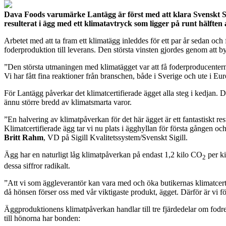
Dava Foods varumärke Lantägg är först med att klara Svenskt Sig
resulterat i ägg med
ett klimatavtryck som ligger på runt hälften a
Arbetet med att ta fram ett klimatägg inleddes för ett par år sedan och
foderproduktion till leverans. Den största vinsten gjordes genom att by
”Den största utmaningen med klimatägget var att få foderproducenterna 
Vi har fått fina reaktioner från branschen, både i Sverige och ute i E
För Lantägg påverkar det klimatcertifierade ägget alla steg i kedjan. 
ännu större bredd av klimatsmarta varor.
”En halvering av klimatpåverkan för det här ägget är ett fantastiskt re
Klimatcertifierade ägg tar vi nu plats i ägghyllan för första gången oc
Britt Rahm
, VD på Sigill Kvalitetssystem/Svenskt Sigill.
Ägg har en naturligt låg klimatpåverkan på endast 1,2 kilo CO
per ki
2
dessa siffror radikalt.
”Att vi som äggleverantör kan vara med och öka butikernas klimatcerti
då hönsen förser oss med vår viktigaste produkt, ägget. Därför är vi
Äggproduktionens klimatpåverkan handlar till tre fjärdedelar om fodre
till hönorna har bonden: