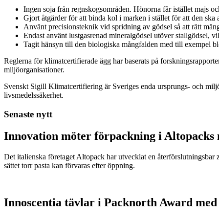
Ingen soja från regnskogsområden. Hönorna får istället majs och
Gjort åtgärder för att binda kol i marken i stället för att den ska
Använt precisionsteknik vid spridning av gödsel så att rätt mä
Endast använt lustgasrenad mineralgödsel utöver stallgödsel, v
Tagit hänsyn till den biologiska mångfalden med till exempel b
Reglerna för klimatcertifierade ägg har baserats på forskningsrapporte
miljöorganisationer.
Svenskt Sigill Klimatcertifiering är Sveriges enda ursprungs- och mi
livsmedelssäkerhet.
Senaste nytt
Innovation möter förpackning i Altopacks 
Det italienska företaget Altopack har utvecklat en återförslutningsba
sättet torr pasta kan förvaras efter öppning.
Innoscentia tävlar i Packnorth Award med 