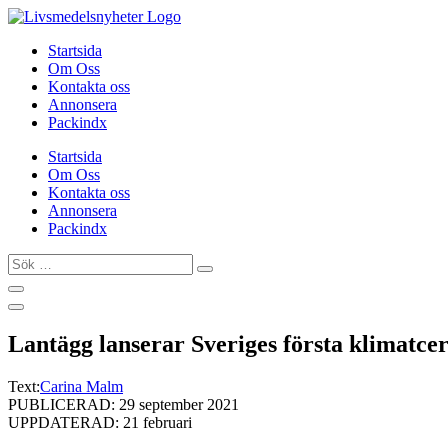
Hoppa
till
Startsida
innehåll
Om Oss
Kontakta oss
Annonsera
Packindx
Startsida
Om Oss
Kontakta oss
Annonsera
Packindx
Sök
…
Lantägg lanserar Sveriges första klimatcer
Text:
Carina Malm
PUBLICERAD: 29 september 2021
UPPDATERAD: 21 februari