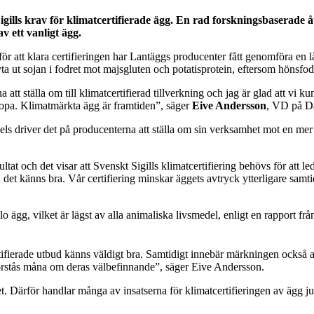
ills krav för klimatcertifierade ägg. En rad
forskningsbaserade åt
v ett vanligt ägg.
 för att klara certifieringen har Lantäggs producenter fått genomföra en 
ta ut sojan i fodret mot majsgluten och potatisprotein, eftersom hönsfodr
att ställa om till klimatcertifierad tillverkning och jag är glad att vi
uropa. Klimatmärkta ägg är framtiden”, säger
Eive Andersson
, VD på D
Dels driver det på producenterna att ställa om sin verksamhet mot en mer
sultat och det visar att Svenskt Sigills klimatcertifiering behövs för at
h det känns bra. Vår certifiering minskar äggets avtryck ytterligare samt
lo ägg, vilket är lägst av alla animaliska livsmedel, enligt en rapport f
fierade utbud känns väldigt bra. Samtidigt innebär märkningen också att
 förstås måna om deras välbefinnande”, säger Eive Andersson.
t. Därför handlar många av insatserna för klimatcertifieringen av ägg j