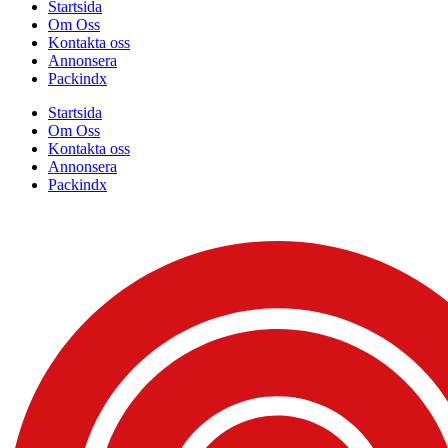
Startsida
Om Oss
Kontakta oss
Annonsera
Packindx
Startsida
Om Oss
Kontakta oss
Annonsera
Packindx