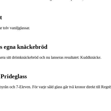
t
r tolv vaniljglassar.
s egna knäckebröd
era sitt drömknäckebröd och nu lanseras resultatet: Kuddknäcke.
 Prideglass
rån och 7-Eleven. För varje såld glass går två kronor direkt till Regnb