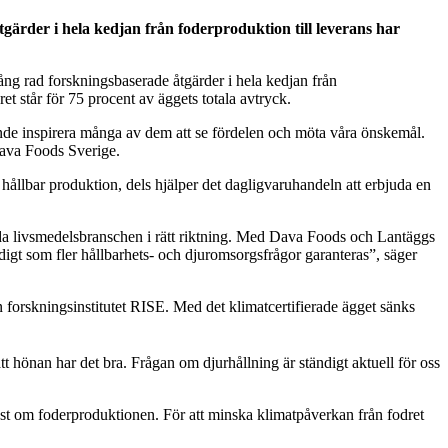
gärder i hela kedjan från foderproduktion till leverans
har
lång rad forskningsbaserade åtgärder i hela kedjan från
et står för 75 procent av äggets totala avtryck.
 kunde inspirera många av dem att se fördelen och möta våra önskemål.
ava Foods Sverige.
 hållbar produktion, dels hjälper det dagligvaruhandeln att erbjuda en
t leda livsmedelsbranschen i rätt riktning. Med Dava Foods och Lantäggs
idigt som fler hållbarhets- och djuromsorgsfrågor garanteras”, säger
rån forskningsinstitutet RISE. Med det klimatcertifierade ägget sänks
 hönan har det bra. Frågan om djurhållning är ständigt aktuell för oss
ust om foderproduktionen. För att minska klimatpåverkan från fodret