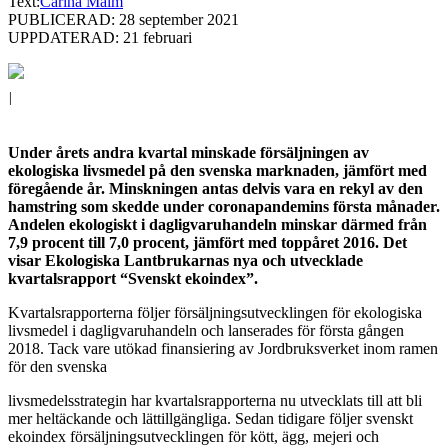
Text:
Carina Malm
PUBLICERAD: 28 september 2021
UPPDATERAD: 21 februari
|
Under årets andra kvartal minskade försäljningen av
ekologiska livsmedel på den svenska marknaden, jämfört med
föregående år. Minskningen antas delvis vara en rekyl av den
hamstring som skedde under coronapandemins första månader.
Andelen ekologiskt i dagligvaruhandeln minskar därmed från
7,9 procent till 7,0 procent, jämfört med toppåret 2016. Det
visar Ekologiska Lantbrukarnas nya och utvecklade
kvartalsrapport “Svenskt ekoindex”.
Kvartalsrapporterna följer försäljningsutvecklingen för ekologiska
livsmedel i dagligvaruhandeln och lanserades för första gången
2018. Tack vare utökad finansiering av Jordbruksverket inom ramen
för den svenska
livsmedelsstrategin har kvartalsrapporterna nu utvecklats till att bli
mer heltäckande och lättillgängliga. Sedan tidigare följer svenskt
ekoindex försäljningsutvecklingen för kött, ägg, mejeri och