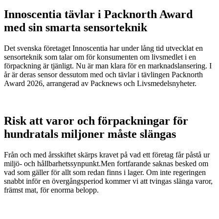
Innoscentia tävlar i Packnorth Award
med sin smarta sensorteknik
Det svenska företaget Innoscentia har under lång tid utvecklat en
sensorteknik som talar om för konsumenten om livsmedlet i en
förpackning är tjänligt. Nu är man klara för en marknadslansering. I
år är deras sensor dessutom med och tävlar i tävlingen Packnorth
Award 2026, arrangerad av Packnews och Livsmedelsnyheter.
Risk att varor och förpackningar för
hundratals miljoner måste slängas
Från och med årsskiftet skärps kravet på vad ett företag får påstå ur
miljö- och hållbarhetssynpunkt.Men fortfarande saknas besked om
vad som gäller för allt som redan finns i lager. Om inte regeringen
snabbt inför en övergångsperiod kommer vi att tvingas slänga varor,
främst mat, för enorma belopp.