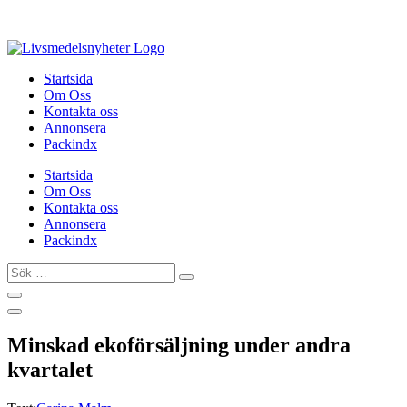
Hoppa
till
innehåll
Startsida
Om Oss
Kontakta oss
Annonsera
Packindx
Startsida
Om Oss
Kontakta oss
Annonsera
Packindx
Sök
…
Minskad ekoförsäljning under andra
kvartalet