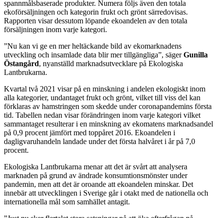
spannmålsbaserade produkter. Numera följs även den totala
ekoförsäljningen och kategorin frukt och grönt särredovisas.
Rapporten visar dessutom löpande ekoandelen av den totala
försäljningen inom varje kategori.
”Nu kan vi ge en mer heltäckande bild av ekomarknadens
utveckling och insamlade data blir mer tillgängliga”, säger
Gunilla
Östangård
, nyanställd marknadsutvecklare på Ekologiska
Lantbrukarna.
Kvartal två 2021 visar på en minskning i andelen ekologiskt inom
alla kategorier, undantaget frukt och grönt, vilket till viss del kan
förklaras av hamstringen som skedde under coronapandemins första
tid. Tabellen nedan visar förändringen inom varje kategori vilket
sammantaget resulterar i en minskning av ekomatens marknadsandel
på 0,9 procent jämfört med toppåret 2016. Ekoandelen i
dagligvaruhandeln landade under det första halvåret i år på 7,0
procent.
Ekologiska Lantbrukarna menar att det är svårt att analysera
marknaden på grund av ändrade konsumtionsmönster under
pandemin, men att det är oroande att ekoandelen minskar. Det
innebär att utvecklingen i Sverige går i otakt med de nationella och
internationella mål som samhället antagit.