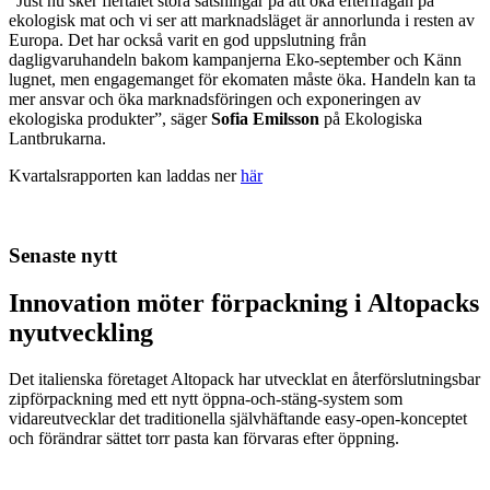
”Just nu sker flertalet stora satsningar på att öka efterfrågan på
ekologisk mat och vi ser att marknadsläget är annorlunda i resten av
Europa. Det har också varit en god uppslutning från
dagligvaruhandeln bakom kampanjerna Eko-september och Känn
lugnet, men engagemanget för ekomaten måste öka. Handeln kan ta
mer ansvar och öka marknadsföringen och exponeringen av
ekologiska produkter”, säger
Sofia Emilsson
på Ekologiska
Lantbrukarna.
Kvartalsrapporten kan laddas ner
här
Senaste nytt
Innovation möter förpackning i Altopacks
nyutveckling
Det italienska företaget Altopack har utvecklat en återförslutningsbar
zipförpackning med ett nytt öppna-och-stäng-system som
vidareutvecklar det traditionella självhäftande easy-open-konceptet
och förändrar sättet torr pasta kan förvaras efter öppning.