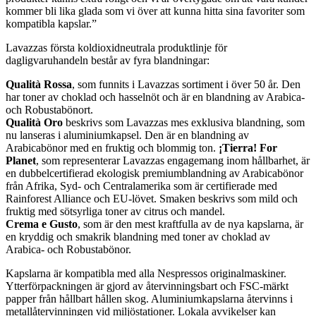
kommer bli lika glada som vi över att kunna hitta sina favoriter som
kompatibla kapslar.”
Lavazzas första koldioxidneutrala produktlinje för
dagligvaruhandeln består av fyra blandningar:
Qualità Rossa
, som funnits i Lavazzas sortiment i över 50 år. Den
har toner av choklad och hasselnöt och är en blandning av Arabica-
och Robustabönort.
Qualità Oro
beskrivs som Lavazzas mes exklusiva blandning, som
nu lanseras i aluminiumkapsel. Den är en blandning av
Arabicabönor med en fruktig och blommig ton.
¡Tierra! For
Planet
, som representerar Lavazzas engagemang inom hållbarhet, är
en dubbelcertifierad ekologisk premiumblandning av Arabicabönor
från Afrika, Syd- och Centralamerika som är certifierade med
Rainforest Alliance och EU-lövet. Smaken beskrivs som mild och
fruktig med sötsyrliga toner av citrus och mandel.
Crema e Gusto
, som är den mest kraftfulla av de nya kapslarna, är
en kryddig och smakrik blandning med toner av choklad av
Arabica- och Robustabönor.
Kapslarna är kompatibla med alla Nespressos originalmaskiner.
Ytterförpackningen är gjord av återvinningsbart och FSC-märkt
papper från hållbart hållen skog. Aluminiumkapslarna återvinns i
metallåtervinningen vid miljöstationer. Lokala avvikelser kan