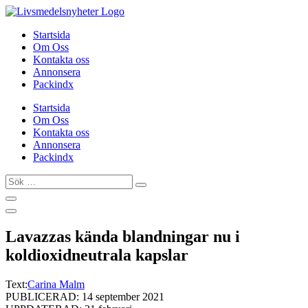
Hoppa
till
Startsida
innehåll
Om Oss
Kontakta oss
Annonsera
Packindx
Startsida
Om Oss
Kontakta oss
Annonsera
Packindx
Sök
…
Lavazzas kända blandningar nu i
koldioxidneutrala kapslar
Text:
Carina Malm
PUBLICERAD: 14 september 2021