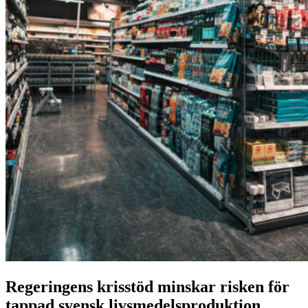
Regeringens krisstöd minskar risken för
tappad svensk livsmedelsproduktion