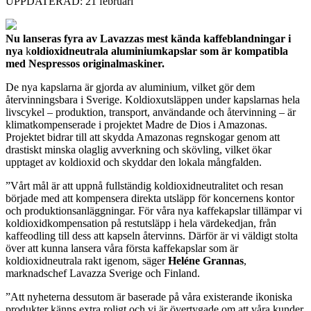
UPPDATERAD: 21 februari
Nu lanseras fyra av Lavazzas mest kända kaffeblandningar i
nya
k
oldioxidneutrala aluminiumkapslar som är kompatibla
med Nespressos originalmaskiner.
De nya kapslarna är gjorda av aluminium, vilket gör dem
återvinningsbara i Sverige. Koldioxutsläppen under kapslarnas hela
livscykel – produktion, transport, användande och återvinning – är
klimatkompenserade i projektet Madre de Dios i Amazonas.
Projektet bidrar till att skydda Amazonas regnskogar genom att
drastiskt minska olaglig avverkning och skövling, vilket ökar
upptaget av koldioxid och skyddar den lokala mångfalden.
”Vårt mål är att uppnå fullständig koldioxidneutralitet och resan
började med att kompensera direkta utsläpp för koncernens kontor
och produktionsanläggningar. För våra nya kaffekapslar tillämpar vi
koldioxidkompensation på restutsläpp i hela värdekedjan, från
kaffeodling till dess att kapseln återvinns. Därför är vi väldigt stolta
över att kunna lansera våra första kaffekapslar som är
koldioxidneutrala rakt igenom, säger
Heléne Grannas
,
marknadschef Lavazza Sverige och Finland.
”Att nyheterna dessutom är baserade på våra existerande ikoniska
produkter känns extra roligt och vi är övertygade om att våra kunder