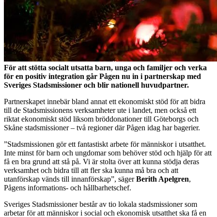
För att stötta socialt utsatta barn, unga och familjer och verka
för en positiv integration går Pågen nu in i partnerskap med
Sveriges Stadsmissioner och blir nationell huvudpartner.
Partnerskapet innebär bland annat ett ekonomiskt stöd för att bidra
till de Stadsmissionens verksamheter ute i landet, men också ett
riktat ekonomiskt stöd liksom bröddonationer till Göteborgs och
Skåne stadsmissioner – två regioner där Pågen idag har bagerier.
”Stadsmissionen gör ett fantastiskt arbete för människor i utsatthet.
Inte minst för barn och ungdomar som behöver stöd och hjälp för att
få en bra grund att stå på. Vi är stolta över att kunna stödja deras
verksamhet och bidra till att fler ska kunna må bra och att
utanförskap vänds till innanförskap”, säger
Berith Apelgren
,
Pågens informations- och hållbarhetschef.
Sveriges Stadsmissioner består av tio lokala stadsmissioner som
arbetar för att människor i social och ekonomisk utsatthet ska få en