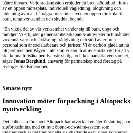
bättre tillvaro. Varje stadsmission erbjuder ett brett stödutbud i form
av en öppen mötesplats, individuell vägledning, rådgivning och
utdelning av mat. På några orter finns även en öppen förskola för
barn, terapiverksamhet och skyddat boende.
”En viktig del av vår verksamhet vänder sig till barn, unga och
familjer. Vi erbjuder gemensamhetsskapande aktiviteter och måltider,
vuxennärvaro och läxläsning, rådgivning och stöd av erfaren
personal som är socialarbetare och jurister. Vi är oerhört glada att nu
bli partners med Pågen – allt stöd vi kan få är av största vikt för att vi
ska kunna fortsätta bedriva vår viktiga och kostnadsfria verksamhet,
säger
Jonas Berglund
, ansvarig för partnerskap med företag på
Sveriges Stadsmissioner.
Senaste nytt
Innovation möter förpackning i Altopacks
nyutveckling
Det italienska företaget Altopack har utvecklat en återförslutningsbar
zipförpackning med ett nytt öppna-och-stäng-system som
vidareutvecklar det traditionella självhäftande easy-open-konceptet