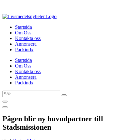
Hoppa
till
innehåll
Startsida
Om Oss
Kontakta oss
Annonsera
Packindx
Startsida
Om Oss
Kontakta oss
Annonsera
Packindx
Sök
…
Pågen blir ny huvudpartner till
Stadsmissionen