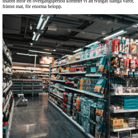
snabbt inför en övergångsperiod kommer vi att tvingas slänga varor,
främst mat, för enorma belopp.