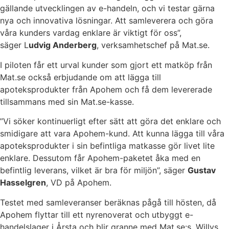
gällande utvecklingen av e-handeln, och vi testar gärna
nya och innovativa lösningar. Att samleverera och göra
våra kunders vardag enklare är viktigt för oss”,
säger L
udvig Anderberg
, verksamhetschef på Mat.se.
I piloten får ett urval kunder som gjort ett matköp från
Mat.se också erbjudande om att lägga till
apoteksprodukter från Apohem och få dem levererade
tillsammans med sin Mat.se-kasse.
”Vi söker kontinuerligt efter sätt att göra det enklare och
smidigare att vara Apohem-kund. Att kunna lägga till våra
apoteksprodukter i sin befintliga matkasse gör livet lite
enklare. Dessutom får Apohem-paketet åka med en
befintlig leverans, vilket är bra för miljön”, säger
Gustav
Hasselgren
, VD på Apohem.
Testet med samleveranser beräknas pågå till hösten, då
Apohem flyttar till ett nyrenoverat och utbyggt e-
handelslager i Årsta och blir granne med Mat.se:s, Willys