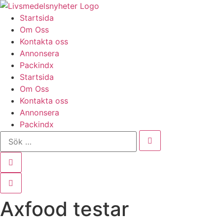
Hoppa
till
Startsida
innehåll
Om Oss
Kontakta oss
Annonsera
Packindx
Startsida
Om Oss
Kontakta oss
Annonsera
Packindx
Sök
…
Axfood testar