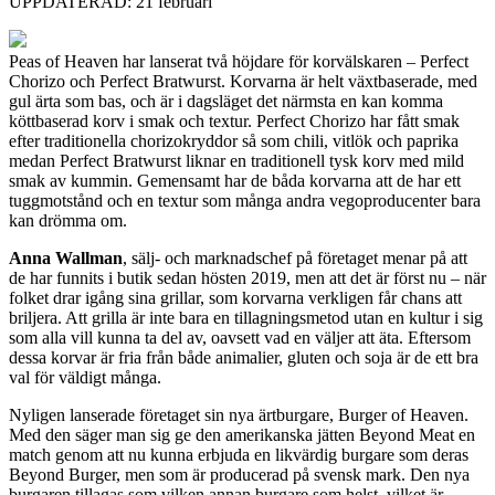
UPPDATERAD: 21 februari
Peas of Heaven har lanserat två höjdare för korvälskaren – Perfect
Chorizo och Perfect Bratwurst. Korvarna är helt växtbaserade, med
gul ärta som bas, och är i dagsläget det närmsta en kan komma
köttbaserad korv i smak och textur. Perfect Chorizo har fått smak
efter traditionella chorizokryddor så som chili, vitlök och paprika
medan Perfect Bratwurst liknar en traditionell tysk korv med mild
smak av kummin. Gemensamt har de båda korvarna att de har ett
tuggmotstånd och en textur som många andra vegoproducenter bara
kan drömma om.
Anna Wallman
, sälj- och marknadschef på företaget menar på att
de har funnits i butik sedan hösten 2019, men att det är först nu – när
folket drar igång sina grillar, som korvarna verkligen får chans att
briljera. Att grilla är inte bara en tillagningsmetod utan en kultur i sig
som alla vill kunna ta del av, oavsett vad en väljer att äta. Eftersom
dessa korvar är fria från både animalier, gluten och soja är de ett bra
val för väldigt många.
Nyligen lanserade företaget sin nya ärtburgare, Burger of Heaven.
Med den säger man sig ge den amerikanska jätten Beyond Meat en
match genom att nu kunna erbjuda en likvärdig burgare som deras
Beyond Burger, men som är producerad på svensk mark. Den nya
burgaren tillagas som vilken annan burgare som helst, vilket är