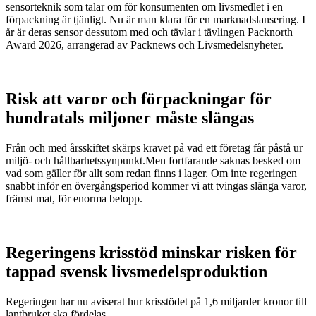
sensorteknik som talar om för konsumenten om livsmedlet i en
förpackning är tjänligt. Nu är man klara för en marknadslansering. I
år är deras sensor dessutom med och tävlar i tävlingen Packnorth
Award 2026, arrangerad av Packnews och Livsmedelsnyheter.
Risk att varor och förpackningar för
hundratals miljoner måste slängas
Från och med årsskiftet skärps kravet på vad ett företag får påstå ur
miljö- och hållbarhetssynpunkt.Men fortfarande saknas besked om
vad som gäller för allt som redan finns i lager. Om inte regeringen
snabbt inför en övergångsperiod kommer vi att tvingas slänga varor,
främst mat, för enorma belopp.
Regeringens krisstöd minskar risken för
tappad svensk livsmedelsproduktion
Regeringen har nu aviserat hur krisstödet på 1,6 miljarder kronor till
lantbruket ska fördelas.