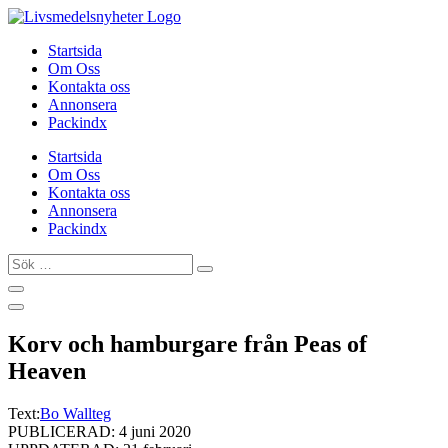
Hoppa
till
Startsida
innehåll
Om Oss
Kontakta oss
Annonsera
Packindx
Startsida
Om Oss
Kontakta oss
Annonsera
Packindx
Sök
…
Korv och hamburgare från Peas of
Heaven
Text:
Bo Wallteg
PUBLICERAD: 4 juni 2020