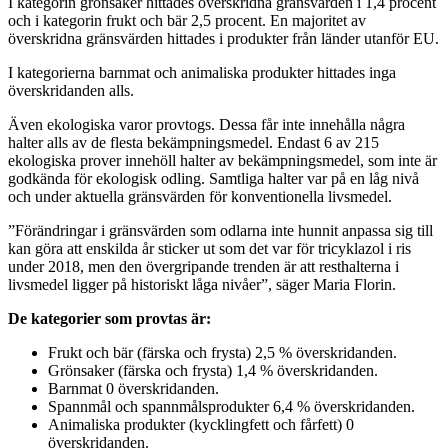
I kategorin grönsaker hittades överskridna gränsvärden i 1,4 procent
och i kategorin frukt och bär 2,5 procent. En majoritet av
överskridna gränsvärden hittades i produkter från länder utanför EU.
I kategorierna barnmat och animaliska produkter hittades inga
överskridanden alls.
Även ekologiska varor provtogs. Dessa får inte innehålla några
halter alls av de flesta bekämpningsmedel. Endast 6 av 215
ekologiska prover innehöll halter av bekämpningsmedel, som inte är
godkända för ekologisk odling. Samtliga halter var på en låg nivå
och under aktuella gränsvärden för konventionella livsmedel.
”Förändringar i gränsvärden som odlarna inte hunnit anpassa sig till
kan göra att enskilda år sticker ut som det var för tricyklazol i ris
under 2018, men den övergripande trenden är att resthalterna i
livsmedel ligger på historiskt låga nivåer”, säger Maria Florin.
De kategorier som provtas är:
Frukt och bär (färska och frysta) 2,5 % överskridanden.
Grönsaker (färska och frysta) 1,4 % överskridanden.
Barnmat 0 överskridanden.
Spannmål och spannmålsprodukter 6,4 % överskridanden.
Animaliska produkter (kycklingfett och fårfett) 0
överskridanden.