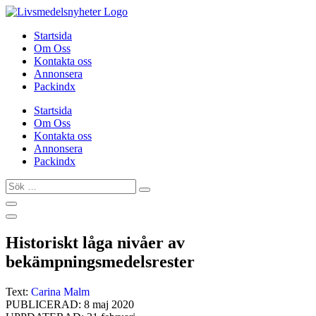
Hoppa
till
Startsida
innehåll
Om Oss
Kontakta oss
Annonsera
Packindx
Startsida
Om Oss
Kontakta oss
Annonsera
Packindx
Sök
…
Historiskt låga nivåer av
bekämpningsmedelsrester
Text:
Carina Malm
PUBLICERAD: 8 maj 2020