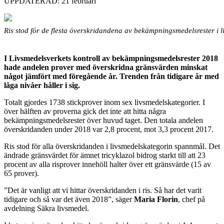
UPPDATERAD: 21 februari
Ris stod för de flesta överskridandena av bekämpningsmedelsrester i 
I Livsmedelsverkets kontroll av bekämpningsmedelsrester 2018
hade andelen prover med överskridna gränsvärden minskat
något jämfört med föregående år. Trenden från tidigare år med
låga nivåer håller i sig.
Totalt gjordes 1738 stickprover inom sex livsmedelskategorier. I
över hälften av proverna gick det inte att hitta några
bekämpningsmedelsrester över huvud taget. Den totala andelen
överskridanden under 2018 var 2,8 procent, mot 3,3 procent 2017.
Ris stod för alla överskridanden i livsmedelskategorin spannmål. Det
ändrade gränsvärdet för ämnet tricyklazol bidrog starkt till att 23
procent av alla risprover innehöll halter över ett gränsvärde (15 av
65 prover).
”Det är vanligt att vi hittar överskridanden i ris. Så har det varit
tidigare och så var det även 2018”, säger
Maria Florin
, chef på
avdelning Säkra livsmedel.