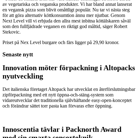
av vegetariska och veganska produkter. Vi har bland annat lanserat
en vegansk pizza som blivit omåttligt populär. Nu tar vi nästa steg
för att göra alternativ köttkonsumtion ännu mer njutbar. Genom
Next Level vill vi erbjuda den allra mest inbitna köttälskaren såväl
som den fullfjädrade veganen en riktigt god måltid, säger Robert
Stekovic.
Priset på Nex Level burgare och färs ligger på 29,90 kronor.
Senaste nytt
Innovation möter förpackning i Altopacks
nyutveckling
Det italienska företaget Altopack har utvecklat en återförslutningsbar
zipförpackning med ett nytt öppna-och-stäng-system som
vidareutvecklar det traditionella självhäftande easy-open-konceptet
och förändrar sättet torr pasta kan förvaras efter öppning.
Innoscentia tävlar i Packnorth Award
med sin smarta sensorteknik