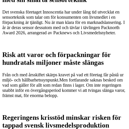
Det svenska företaget Innoscentia har under lång tid utvecklat en
sensorteknik som talar om för konsumenten om livsmedlet i en
förpackning är tjänligt. Nu är man klara för en marknadslansering. I
år är deras sensor dessutom med och tävlar i tävlingen Packnorth
Award 2026, arrangerad av Packnews och Livsmedelsnyheter.
Risk att varor och förpackningar för
hundratals miljoner måste slängas
Från och med årsskiftet skärps kravet på vad ett företag får påstå ur
miljö- och hållbarhetssynpunkt.Men fortfarande saknas besked om
vad som gäller för allt som redan finns i lager. Om inte regeringen
snabbt inför en övergångsperiod kommer vi att tvingas slänga varor,
främst mat, för enorma belopp.
Regeringens krisstöd minskar risken för
tappad svensk livsmedelsproduktion