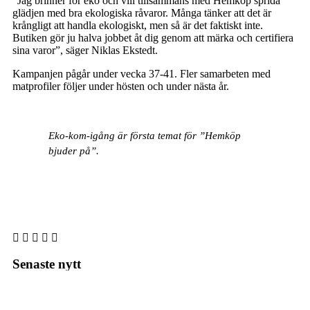
”Jag brinner för eko och vill tillsammans med Hemköp sprida
glädjen med bra ekologiska råvaror. Många tänker att det är
krångligt att handla ekologiskt, men så är det faktiskt inte.
Butiken gör ju halva jobbet åt dig genom att märka och certifiera
sina varor”, säger Niklas Ekstedt.
Kampanjen pågår under vecka 37-41. Fler samarbeten med
matprofiler följer under hösten och under nästa år.
Eko-kom-igång är första temat för ”Hemköp
bjuder på”.
Senaste nytt