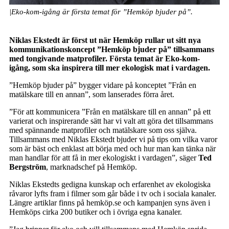
|Eko-kom-igång är första temat för ”Hemköp bjuder på”.
Niklas Ekstedt är först ut när Hemköp rullar ut sitt nya
kommunikationskoncept ”Hemköp bjuder på” tillsammans
med tongivande matprofiler. Första temat är Eko-kom-
igång, som ska inspirera till mer ekologisk mat i vardagen.
”Hemköp bjuder på” bygger vidare på konceptet ”Från en
matälskare till en annan”, som lanserades förra året.
”För att kommunicera ”Från en matälskare till en annan” på ett
varierat och inspirerande sätt har vi valt att göra det tillsammans
med spännande matprofiler och matälskare som oss själva.
Tillsammans med Niklas Ekstedt bjuder vi på tips om vilka varor
som är bäst och enklast att börja med och hur man kan tänka när
man handlar för att få in mer ekologiskt i vardagen”, säger
Ted
Bergström
, marknadschef på Hemköp.
Niklas Ekstedts gedigna kunskap och erfarenhet av ekologiska
råvaror lyfts fram i filmer som går både i tv och i sociala kanaler.
Längre artiklar finns på hemköp.se och kampanjen syns även i
Hemköps cirka 200 butiker och i övriga egna kanaler.