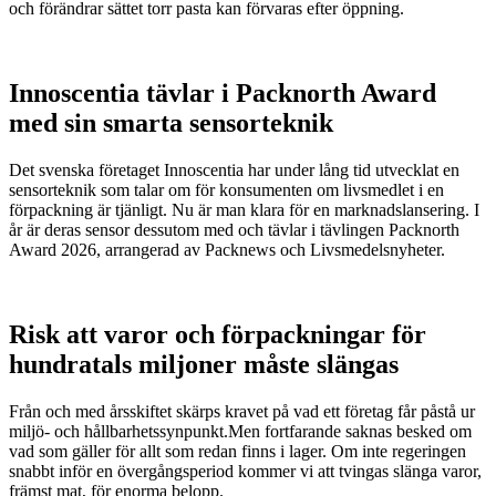
och förändrar sättet torr pasta kan förvaras efter öppning.
Innoscentia tävlar i Packnorth Award
med sin smarta sensorteknik
Det svenska företaget Innoscentia har under lång tid utvecklat en
sensorteknik som talar om för konsumenten om livsmedlet i en
förpackning är tjänligt. Nu är man klara för en marknadslansering. I
år är deras sensor dessutom med och tävlar i tävlingen Packnorth
Award 2026, arrangerad av Packnews och Livsmedelsnyheter.
Risk att varor och förpackningar för
hundratals miljoner måste slängas
Från och med årsskiftet skärps kravet på vad ett företag får påstå ur
miljö- och hållbarhetssynpunkt.Men fortfarande saknas besked om
vad som gäller för allt som redan finns i lager. Om inte regeringen
snabbt inför en övergångsperiod kommer vi att tvingas slänga varor,
främst mat, för enorma belopp.