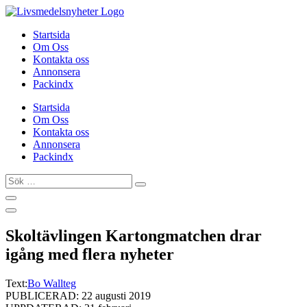
Hoppa
till
Startsida
innehåll
Om Oss
Kontakta oss
Annonsera
Packindx
Startsida
Om Oss
Kontakta oss
Annonsera
Packindx
Sök
…
Skoltävlingen Kartongmatchen drar
igång med flera nyheter
Text:
Bo Wallteg
PUBLICERAD: 22 augusti 2019