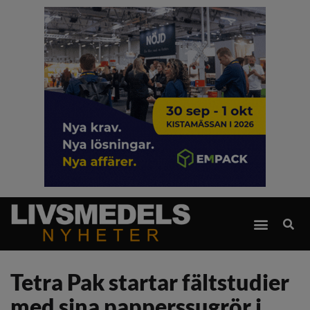
Tetra Pak startar fältstudier
med sina papperssugrör i