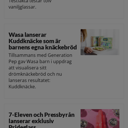
Testfakta testar tolv
vaniljglassar.
Wasa lanserar
Kuddknäcke som är
barnens egna knäckebröd
Tillsammans med Generation
Pep gav Wasa barn i uppdrag
att visualisera sitt
drömknäckebröd och nu
lanseras resultatet:
Kuddknäcke.
7-Eleven och Pressbyrån
lanserar exklusiv
Prideglass