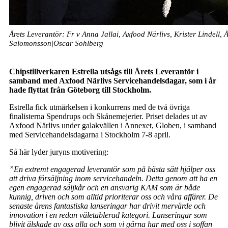
Årets Leverantör: Fr v Anna Jallai, Axfood Närlivs, Krister Lindell, 
Salomonsson|Oscar Sohlberg
Chipstillverkaren Estrella utsågs till Årets Leverantör i
samband med Axfood Närlivs Servicehandelsdagar, som i år
hade flyttat från Göteborg till Stockholm.
Estrella fick utmärkelsen i konkurrens med de två övriga
finalisterna Spendrups och Skånemejerier. Priset delades ut av
Axfood Närlivs under galakvällen i Annexet, Globen, i samband
med Servicehandelsdagarna i Stockholm 7-8 april.
Så här lyder juryns motivering:
”En extremt engagerad leverantör som på bästa sätt hjälper oss
att driva försäljning inom servicehandeln. Detta genom att ha en
egen engagerad säljkår och en ansvarig KAM som är både
kunnig, driven och som alltid prioriterar oss och våra affärer. De
senaste årens fantastiska lanseringar har drivit mervärde och
innovation i en redan väletablerad kategori. Lanseringar som
blivit älskade av oss alla och som vi gärna har med oss i soffan