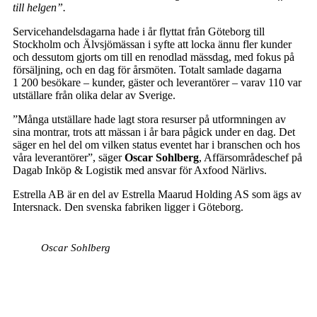
till helgen”.
Servicehandelsdagarna hade i år flyttat från Göteborg till
Stockholm och Älvsjömässan i syfte att locka ännu fler kunder
och dessutom gjorts om till en renodlad mässdag, med fokus på
försäljning, och en dag för årsmöten. Totalt samlade dagarna
1 200 besökare – kunder, gäster och leverantörer – varav 110 var
utställare från olika delar av Sverige.
”Många utställare hade lagt stora resurser på utformningen av
sina montrar, trots att mässan i år bara pågick under en dag. Det
säger en hel del om vilken status eventet har i branschen och hos
våra leverantörer”, säger
Oscar Sohlberg
, Affärsområdeschef på
Dagab Inköp & Logistik med ansvar för Axfood Närlivs.
Estrella AB är en del av Estrella Maarud Holding AS som ägs av
Intersnack. Den svenska fabriken ligger i Göteborg.
Oscar Sohlberg