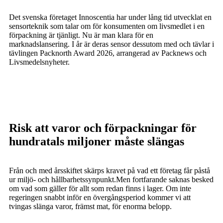
Det svenska företaget Innoscentia har under lång tid utvecklat en
sensorteknik som talar om för konsumenten om livsmedlet i en
förpackning är tjänligt. Nu är man klara för en
marknadslansering. I år är deras sensor dessutom med och tävlar i
tävlingen Packnorth Award 2026, arrangerad av Packnews och
Livsmedelsnyheter.
Risk att varor och förpackningar för
hundratals miljoner måste slängas
Från och med årsskiftet skärps kravet på vad ett företag får påstå
ur miljö- och hållbarhetssynpunkt.Men fortfarande saknas besked
om vad som gäller för allt som redan finns i lager. Om inte
regeringen snabbt inför en övergångsperiod kommer vi att
tvingas slänga varor, främst mat, för enorma belopp.