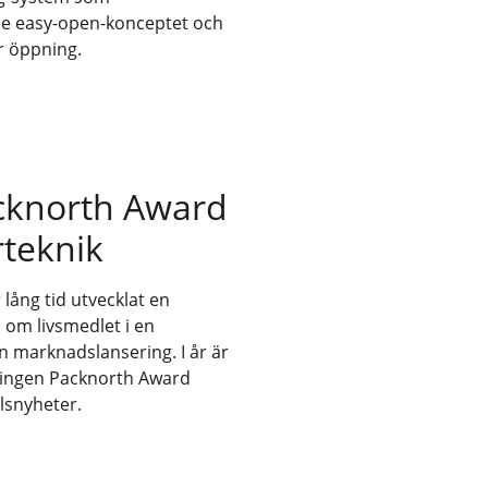
nde easy-open-konceptet och
er öppning.
acknorth Award
teknik
lång tid utvecklat en
om livsmedlet i en
en marknadslansering. I år är
lingen Packnorth Award
lsnyheter.