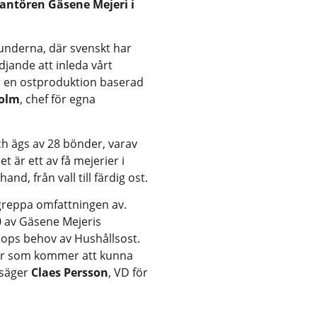
antören Gäsene Mejeri i
 kunderna, där svenskt har
ädjande att inleda vårt
 en ostproduktion baserad
olm
, chef för egna
h ägs av 28 bönder, varav
t är ett av få mejerier i
nd, från vall till färdig ost.
t greppa omfattningen av.
50 av Gäsene Mejeris
ops behov av Hushållsost.
lar som kommer att kunna
 säger
Claes Persson
, VD för