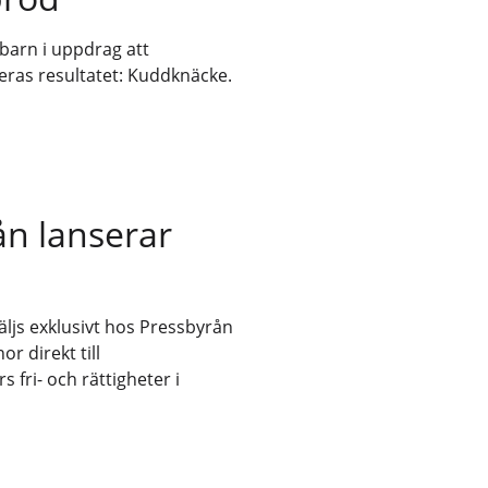
arn i uppdrag att
eras resultatet: Kuddknäcke.
ån lanserar
ljs exklusivt hos Pressbyrån
or direkt till
fri- och rättigheter i