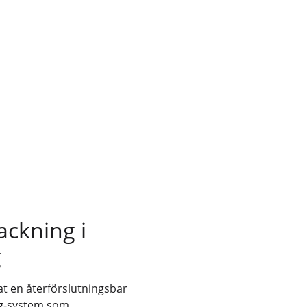
ackning i
g
at en återförslutningsbar
ng-system som