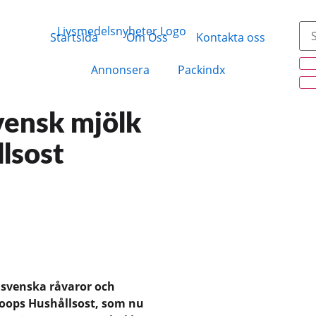
Startsida
Om Oss
Kontakta oss
Annonsera
Packindx
svensk mjölk
lsost
 svenska råvaror och
 Coops Hushållsost, som nu