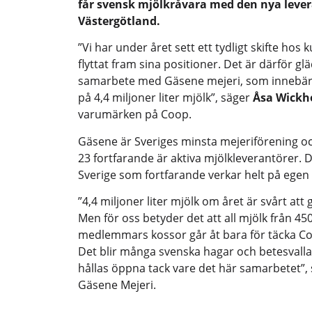
får svensk mjölkråvara med den nya lever
Västergötland.
”Vi har under året sett ett tydligt skifte hos
flyttat fram sina positioner. Det är därför gl
samarbete med Gäsene mejeri, som innebär
på 4,4 miljoner liter mjölk”, säger
Åsa Wickh
varumärken på Coop.
Gäsene är Sveriges minsta mejeriförening oc
23 fortfarande är aktiva mjölkleverantörer. De
Sverige som fortfarande verkar helt på egen ha
”4,4 miljoner liter mjölk om året är svårt at
Men för oss betyder det att all mjölk från 4
medlemmars kossor går åt bara för täcka Co
Det blir många svenska hagar och betesval
hållas öppna tack vare det här samarbetet”,
Gäsene Mejeri.