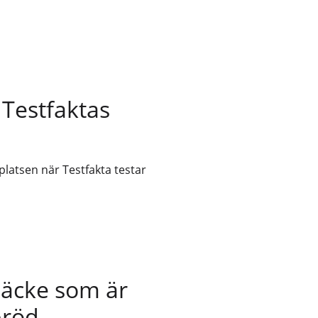
i Testfaktas
platsen när Testfakta testar
äcke som är
bröd