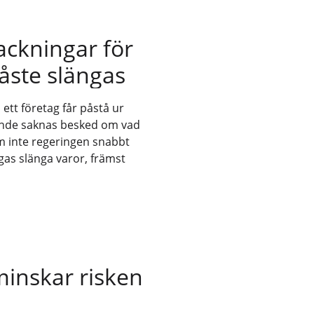
packningar för
åste slängas
ett företag får påstå ur
ande saknas besked om vad
Om inte regeringen snabbt
gas slänga varor, främst
minskar risken