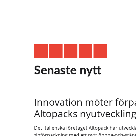
Senaste nytt
Innovation möter förp
Altopacks nyutvecklin
Det italienska företaget Altopack har utveckl
zipförpackning med ett nytt öppna-och-stä