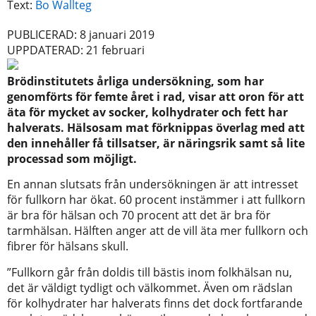
Text:
Bo Wallteg
PUBLICERAD: 8 januari 2019
UPPDATERAD: 21 februari
Brödinstitutets årliga undersökning, som har
genomförts för femte året i rad, visar att oron för att
äta för mycket av socker, kolhydrater och fett har
halverats. Hälsosam mat förknippas överlag med att
den innehåller få tillsatser, är näringsrik samt så lite
processad som möjligt.
En annan slutsats från undersökningen är att intresset
för fullkorn har ökat. 60 procent instämmer i att fullkorn
är bra för hälsan och 70 procent att det är bra för
tarmhälsan. Hälften anger att de vill äta mer fullkorn och
fibrer för hälsans skull.
”Fullkorn går från doldis till bästis inom folkhälsan nu,
det är väldigt tydligt och välkommet. Även om rädslan
för kolhydrater har halverats finns det dock fortfarande