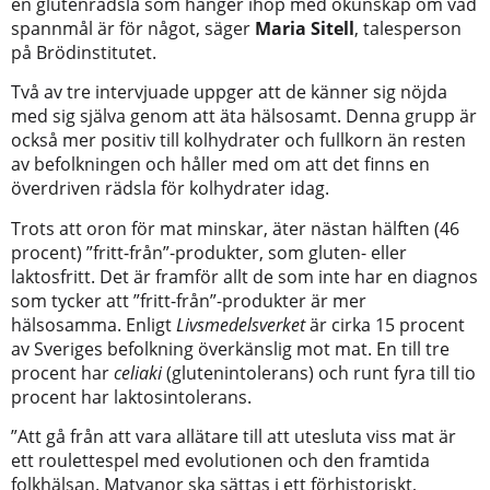
en glutenrädsla som hänger ihop med okunskap om vad
spannmål är för något, säger
Maria Sitell
, talesperson
på Brödinstitutet.
Två av tre intervjuade uppger att de känner sig nöjda
med sig själva genom att äta hälsosamt. Denna grupp är
också mer positiv till kolhydrater och fullkorn än resten
av befolkningen och håller med om att det finns en
överdriven rädsla för kolhydrater idag.
Trots att oron för mat minskar, äter nästan hälften (46
procent) ”fritt-från”-produkter, som gluten- eller
laktosfritt. Det är framför allt de som inte har en diagnos
som tycker att ”fritt-från”-produkter är mer
hälsosamma. Enligt
Livsmedelsverket
är cirka 15 procent
av Sveriges befolkning överkänslig mot mat. En till tre
procent har
celiaki
(glutenintolerans) och runt fyra till tio
procent har laktosintolerans.
”Att gå från att vara allätare till att utesluta viss mat är
ett roulettespel med evolutionen och den framtida
folkhälsan. Matvanor ska sättas i ett förhistoriskt,