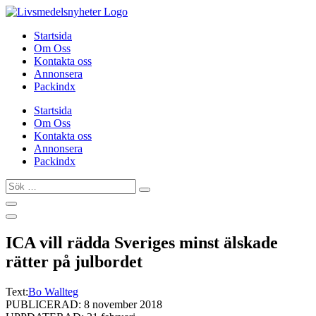
Hoppa
till
Startsida
innehåll
Om Oss
Kontakta oss
Annonsera
Packindx
Startsida
Om Oss
Kontakta oss
Annonsera
Packindx
Sök
…
ICA vill rädda Sveriges minst älskade
rätter på julbordet
Text:
Bo Wallteg
PUBLICERAD: 8 november 2018