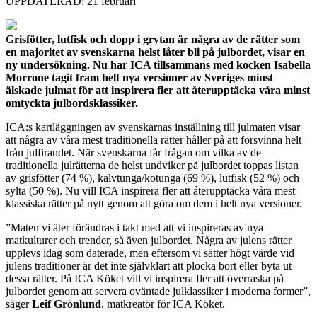
UPPDATERAD: 21 februari
Grisfötter, lutfisk och dopp i grytan är några av de rätter som
en majoritet av svenskarna helst låter bli på julbordet, visar en
ny undersökning. Nu har ICA tillsammans med kocken Isabella
Morrone tagit fram helt nya versioner av Sveriges minst
älskade julmat för att inspirera fler att återupptäcka våra minst
omtyckta julbordsklassiker.
ICA:s kartläggningen av svenskarnas inställning till julmaten visar
att några av våra mest traditionella rätter håller på att försvinna helt
från julfirandet. När svenskarna får frågan om vilka av de
traditionella julrätterna de helst undviker på julbordet toppas listan
av grisfötter (74 %), kalvtunga/kotunga (69 %), lutfisk (52 %) och
sylta (50 %). Nu vill ICA inspirera fler att återupptäcka våra mest
klassiska rätter på nytt genom att göra om dem i helt nya versioner.
”Maten vi äter förändras i takt med att vi inspireras av nya
matkulturer och trender, så även julbordet. Några av julens rätter
upplevs idag som daterade, men eftersom vi sätter högt värde vid
julens traditioner är det inte självklart att plocka bort eller byta ut
dessa rätter. På ICA Köket vill vi inspirera fler att överraska på
julbordet genom att servera oväntade julklassiker i moderna former”,
säger
Leif Grönlund
, matkreatör för ICA Köket.