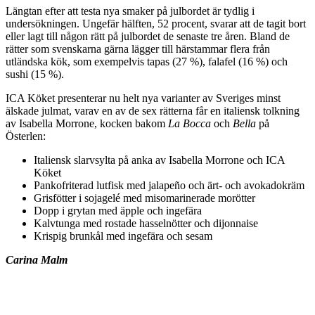
Längtan efter att testa nya smaker på julbordet är tydlig i
undersökningen. Ungefär hälften, 52 procent, svarar att de tagit bort
eller lagt till någon rätt på julbordet de senaste tre åren. Bland de
rätter som svenskarna gärna lägger till härstammar flera från
utländska kök, som exempelvis tapas (27 %), falafel (16 %) och
sushi (15 %).
ICA Köket presenterar nu helt nya varianter av Sveriges minst
älskade julmat, varav en av de sex rätterna får en italiensk tolkning
av Isabella Morrone, kocken bakom
La Bocca
och
Bella
på
Österlen:
Italiensk slarvsylta på anka av Isabella Morrone och ICA
Köket
Pankofriterad lutfisk med jalapeño och ärt- och avokadokräm
Grisfötter i sojagelé med misomarinerade morötter
Dopp i grytan med äpple och ingefära
Kalvtunga med rostade hasselnötter och dijonnaise
Krispig brunkål med ingefära och sesam
Carina Malm