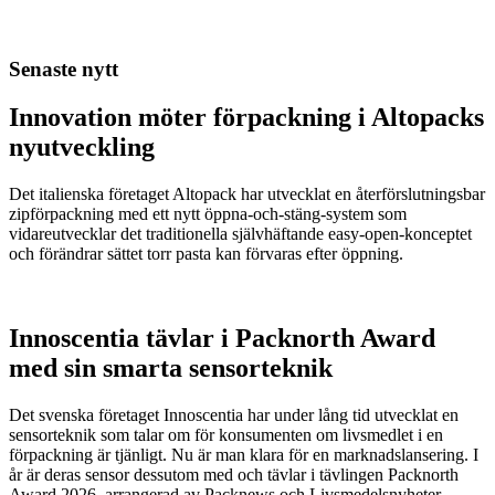
Senaste nytt
Innovation möter förpackning i Altopacks
nyutveckling
Det italienska företaget Altopack har utvecklat en återförslutningsbar
zipförpackning med ett nytt öppna-och-stäng-system som
vidareutvecklar det traditionella självhäftande easy-open-konceptet
och förändrar sättet torr pasta kan förvaras efter öppning.
Innoscentia tävlar i Packnorth Award
med sin smarta sensorteknik
Det svenska företaget Innoscentia har under lång tid utvecklat en
sensorteknik som talar om för konsumenten om livsmedlet i en
förpackning är tjänligt. Nu är man klara för en marknadslansering. I
år är deras sensor dessutom med och tävlar i tävlingen Packnorth
Award 2026, arrangerad av Packnews och Livsmedelsnyheter.