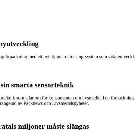
nyutveckling
r zipförpackning med ett nytt öppna-och-stäng-system som vidareutveckla
sin smarta sensorteknik
sorteknik som talar om för konsumenten om livsmedlet i en förpackning är
arrangerad av Packnews och Livsmedelsnyheter.
ratals miljoner måste slängas