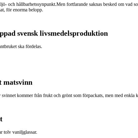
miljö- och hållbarhetssynpunkt.Men fortfarande saknas besked om vad som
at, för enorma belopp.
appad svensk livsmedelsproduktion
antbruket ska fördelas.
t matsvinn
v svinnet kommer från frukt och grönt som förpackats, men med enkla k
t
r tolv vaniljglassar.