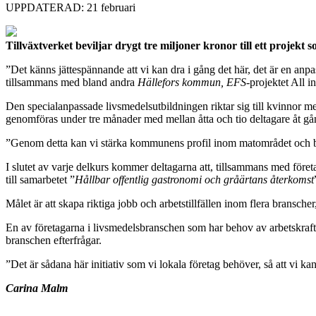
UPPDATERAD: 21 februari
Tillväxtverket beviljar drygt tre miljoner kronor till ett proje
”Det känns jättespännande att vi kan dra i gång det här, det är en anpa
tillsammans med bland andra
Hällefors kommun, EFS
-projektet All 
Den specialanpassade livsmedelsutbildningen riktar sig till kvinnor m
genomföras under tre månader med mellan åtta och tio deltagare åt gång
”Genom detta kan vi stärka kommunens profil inom matområdet och be
I slutet av varje delkurs kommer deltagarna att, tillsammans med före
till samarbetet ”
Hållbar offentlig gastronomi och gråärtans återkomst
Målet är att skapa riktiga jobb och arbetstillfällen inom flera branscher
En av företagarna i livsmedelsbranschen som har behov av arbetskraft
branschen efterfrågar.
”Det är sådana här initiativ som vi lokala företag behöver, så att vi ka
Carina Malm