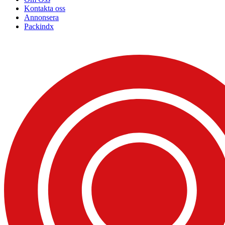
Kontakta oss
Annonsera
Packindx