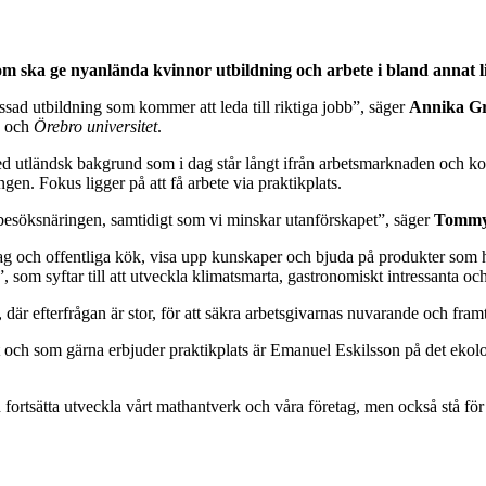
kt som ska ge nyanlända kvinnor utbildning och arbete i bland anna
ssad utbildning som kommer att leda till riktiga jobb”, säger
Annika Gr
in och
Örebro universitet
.
ed utländsk bakgrund som i dag står långt ifrån arbetsmarknaden och ko
en. Fokus ligger på att få arbete via praktikplats.
söksnäringen, samtidigt som vi minskar utanförskapet”, säger
Tommy
tag och offentliga kök, visa upp kunskaper och bjuda på produkter som 
”, som syftar till att utveckla klimatsmarta, gastronomiskt intressanta och
, där efterfrågan är stor, för att säkra arbetsgivarnas nuvarande och framt
 och som gärna erbjuder praktikplats är Emanuel Eskilsson på det ekol
n fortsätta utveckla vårt mathantverk och våra företag, men också stå för