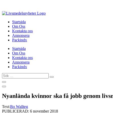
Hoppa
till
innehåll
Startsida
Om Oss
Kontakta oss
Annonsera
Packindx
Startsida
Om Oss
Kontakta oss
Annonsera
Packindx
Sök
…
Nyanlända kvinnor ska få jobb genom livs
Text:
Bo Wallteg
PUBLICERAD: 6 november 2018