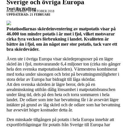
Sverige och övriga Europa
Text:
Bo Wallteg
PUBLICERAD: 16 OKTOBER 2018
UPPDATERAD: 21 FEBRUARI
Potatisodlarnas skördeinventering av matpotatis visar på
46.000 ton mindre potatis i år mot i fjol, vilket motsvarar
cirka fyra veckors förbrukning i landet. Kvaliteten är
bättre än i fjol, om än något mer stor potatis, tack vare ett
bra skördeväder.
Även ute i övriga Europa visar skördeprognoser på en lägre
skörd än i fjol, motsvararande 6,4 miljoner ton (cirka nio gånger
hela den svenska matpotatisskörden). Värmestress kombinerat
med torka under säsongen och brist på bevattningsmöjligheter i
stora delar av Europa har bidragit till låga skördar.
Att den svenska skörden är lägre beror, dels på en
arealminskning utifrån dålig lönsamhet i matpotatisbranschen
under lång tid, dels på den heta och torra sommaren i hela
landet. De odlare som inte har bevattning får i år avsevärt lägre
intäkter på grund av låg skörd och de odlare som har bevattning
har avsevärt högre kostnader detta år.
Den minskade tillgången på potatis i hela Europa innebär att
exportförfrågningar för potatis från Sverige till Europa har