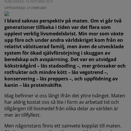
PUBLICERAD: 16 OKTOBER 2018
UPPDATERAD: 21 FEBRUARI
I bland saknas perspektiv på maten. Om vi går två
generationer tillbaka i tiden var det flera som
upplevt verklig livsmedelsbrist. Min mor som växte
upp före och under andra världskriget kom från en
relativt välsituerad familj, men även de utvecklade
system för ökad självförsörjning i skuggan av
beredskap och avspärrning. Det var en utvidgad
köksträdgård – läs stadsodling –, mer grönsaker och
rotfrukter och mindre kött – läs vegotrend –,
konservering – läs preppers –, och uppfödning av
kanin – läs proteinskifte.
Idag befinner vi oss långt ifrån det yttre tvånget. Maten
har aldrig kostat oss så lite i form av arbetad tid och
tillgången till livsmedel från olika delar av världen är
mer än tillfyllest.
Men någonstans finns ett samvete kopplat till maten.