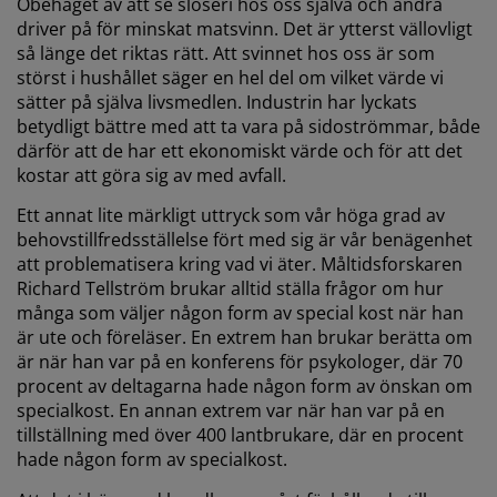
Obehaget av att se slöseri hos oss själva och andra
driver på för minskat matsvinn. Det är ytterst vällovligt
så länge det riktas rätt. Att svinnet hos oss är som
störst i hushållet säger en hel del om vilket värde vi
sätter på själva livsmedlen. Industrin har lyckats
betydligt bättre med att ta vara på sidoströmmar, både
därför att de har ett ekonomiskt värde och för att det
kostar att göra sig av med avfall.
Ett annat lite märkligt uttryck som vår höga grad av
behovstillfredsställelse fört med sig är vår benägenhet
att problematisera kring vad vi äter. Måltidsforskaren
Richard Tellström brukar alltid ställa frågor om hur
många som väljer någon form av special kost när han
är ute och föreläser. En extrem han brukar berätta om
är när han var på en konferens för psykologer, där 70
procent av deltagarna hade någon form av önskan om
specialkost. En annan extrem var när han var på en
tillställning med över 400 lantbrukare, där en procent
hade någon form av specialkost.