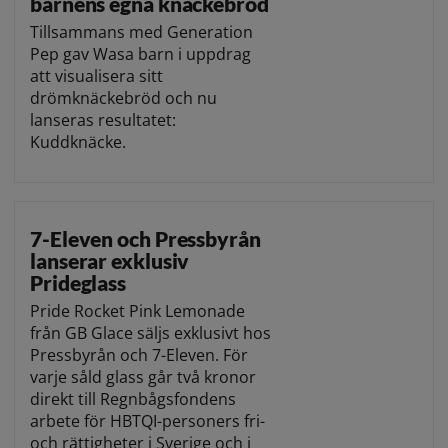
barnens egna knäckebröd
Tillsammans med Generation
Pep gav Wasa barn i uppdrag
att visualisera sitt
drömknäckebröd och nu
lanseras resultatet:
Kuddknäcke.
7-Eleven och Pressbyrån
lanserar exklusiv
Prideglass
Pride Rocket Pink Lemonade
från GB Glace säljs exklusivt hos
Pressbyrån och 7-Eleven. För
varje såld glass går två kronor
direkt till Regnbågsfondens
arbete för HBTQI-personers fri-
och rättigheter i Sverige och i