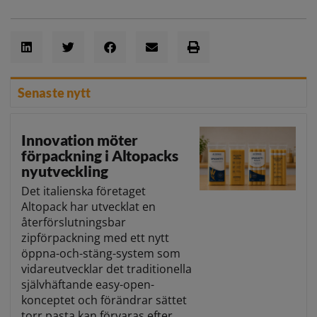
Senaste nytt
Innovation möter
förpackning i Altopacks
nyutveckling
Det italienska företaget
Altopack har utvecklat en
återförslutningsbar
zipförpackning med ett nytt
öppna-och-stäng-system som
vidareutvecklar det traditionella
självhäftande easy-open-
konceptet och förändrar sättet
torr pasta kan förvaras efter