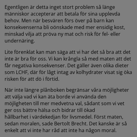
Egentligen är detta inget stort problem så länge
människor accepterar att betala för sina upplevda
behov. Men när besvären förs över på barn kan
konsekvenserna bli oönskade med mer ensidig kost,
minskad vilja att pröva ny mat och risk för fel- eller
undernäring.
Lite förenklat kan man säga att vi har det så bra att det
inte är bra för oss. Vi kan krångla så med maten att det
får negativa konsekvenser. Det gäller även olika dieter
som LCHF, där för lågt intag av kolhydrater visat sig öka
risken för att dö i förtid.
När inte längre plånboken begränsar våra möjligheter
att välja vad vi kan äta borde vi använda den
möjligheten till mer medvetna val, sådant som vi vet
ger oss bättre hälsa och bidrar till ökad
hållbarhet i värdekedjan för livsmedel. Först maten,
sedan moralen, sade Bertolt Brecht. Det kanske är så
enkelt att vi inte har råd att inte ha någon moral.