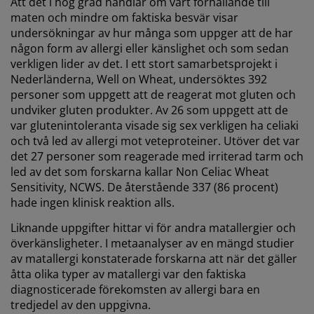
Att det i hög grad handlar om vårt förhållande till
maten och mindre om faktiska besvär visar
undersökningar av hur många som uppger att de har
någon form av allergi eller känslighet och som sedan
verkligen lider av det. I ett stort samarbetsprojekt i
Nederländerna, Well on Wheat, undersöktes 392
personer som uppgett att de reagerat mot gluten och
undviker gluten produkter. Av 26 som uppgett att de
var glutenintoleranta visade sig sex verkligen ha celiaki
och två led av allergi mot veteproteiner. Utöver det var
det 27 personer som reagerade med irriterad tarm och
led av det som forskarna kallar Non Celiac Wheat
Sensitivity, NCWS. De återstående 337 (86 procent)
hade ingen klinisk reaktion alls.
Liknande uppgifter hittar vi för andra matallergier och
överkänsligheter. I metaanalyser av en mängd studier
av matallergi konstaterade forskarna att när det gäller
åtta olika typer av matallergi var den faktiska
diagnosticerade förekomsten av allergi bara en
tredjedel av den uppgivna.