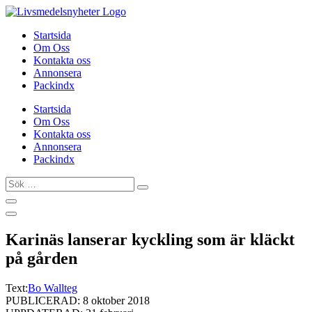
Hoppa
till
Startsida
innehåll
Om Oss
Kontakta oss
Annonsera
Packindx
Startsida
Om Oss
Kontakta oss
Annonsera
Packindx
Sök
…
Karinäs lanserar kyckling som är kläckt
på gården
Text:
Bo Wallteg
PUBLICERAD: 8 oktober 2018