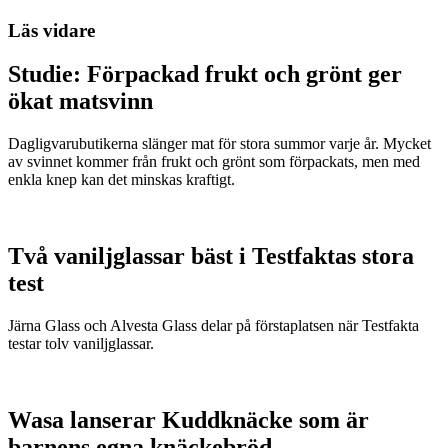
Läs vidare
Studie: Förpackad frukt och grönt ger
ökat matsvinn
Dagligvarubutikerna slänger mat för stora summor varje år. Mycket
av svinnet kommer från frukt och grönt som förpackats, men med
enkla knep kan det minskas kraftigt.
Två vaniljglassar bäst i Testfaktas stora
test
Järna Glass och Alvesta Glass delar på förstaplatsen när Testfakta
testar tolv vaniljglassar.
Wasa lanserar Kuddknäcke som är
barnens egna knäckebröd