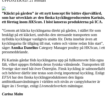
UPPDATERAD: 21 februari
”Kläckt på gården” är ett nytt koncept för bättre djurvälfärd,
som har utvecklats av den finska kycklingproducenten Karinäs,
ett företag inom
HKScan
. I höst lanseras produkterna på ICA.
”Genom att kläcka kycklingarna direkt på gården, i stället för som
brukligt på ett kläckeri, undviks den stressande transporten som
nyfödda kycklingar vanligtvis utsätts för. Detta innebär även att
kycklingarna får tillgång till mat, vatten och värme redan från start”,
säger
Annika Danelius
Category Manager poultry på HKScan, i ett
pressmeddelande.
På Karinäs gårdar föds kycklingarna upp på fullkornsvete från egna
fält, vilket uppges förbättra deras fysiska välmående. Transporten till
Sverige sker med båt över Östersjön. Finsk kyckling är salmonellafri
och behöver därför inte testas som övrig importerad kyckling. Enligt
EFSA
har den finska kycklingproduktionen den lägsta
antibiotikaanvändningen i världen och nivån av campylobacter är
lägre än i Sverige, enligt
Livsmedelsverkets
mätningar.
Carina Malm