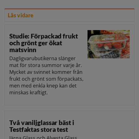
Läs vidare
Studie: Förpackad frukt
och grönt ger ökat
matsvinn
Dagligvarubutikerna slänger
mat för stora summor varje år.
Mycket av svinnet kommer från
frukt och grönt som förpackats,
men med enkla knep kan det
minskas kraftigt.
Två vaniljglassar bäst i
Testfaktas stora test
Järna Glass och Alvesta Glass