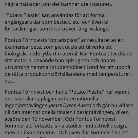
några månader, om det hamnar ute i naturen.
”Potato Plastic” kan användas för att forma
engångsartiklar som bestick, etc. och även till
förpackningar, som inte kräver lång livslängd.
Pontus Törnqvists ”potatisplast” är resultatet av ett
examensarbete, som gick ut på att tillverka ett
biologiskt nedbrytbart material. När Pontus utvecklade
sitt material använde han spisugnen och annan
utrustning hemma i studentköket i Lund för att uppnå
de rätta produktionsförhållandena med temperaturer,
etc…
Pontus Törnqvist och hans ”Potato Plastic” har vunnit
den svenska upplagan av internationella
ingenjörstävlingen
James Dyson Award
och går nu vidare
till den internationella finalen i designtävlingen, vilken
avgörs den 15 november. Och Pontus Törnqvist
kommer att fortsätta sina studier i industriell design,
men nu i Köpenhamn.. Och även där kommer han att