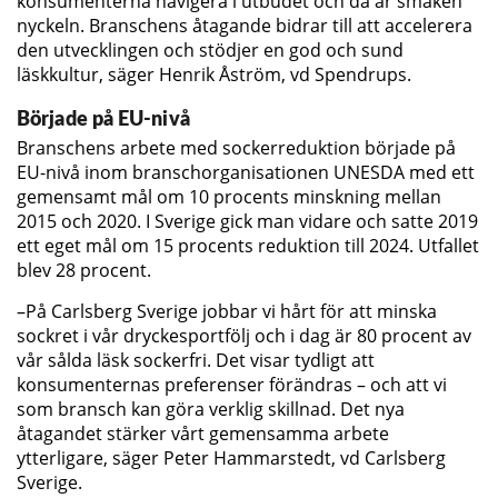
konsumenterna navigera i utbudet och då är smaken
nyckeln. Branschens åtagande bidrar till att accelerera
den utvecklingen och stödjer en god och sund
läskkultur, säger Henrik Åström, vd Spendrups.
Började på EU-nivå
Branschens arbete med sockerreduktion började på
EU-nivå inom branschorganisationen UNESDA med ett
gemensamt mål om 10 procents minskning mellan
2015 och 2020. I Sverige gick man vidare och satte 2019
ett eget mål om 15 procents reduktion till 2024. Utfallet
blev 28 procent.
–På Carlsberg Sverige jobbar vi hårt för att minska
sockret i vår dryckesportfölj och i dag är 80 procent av
vår sålda läsk sockerfri. Det visar tydligt att
konsumenternas preferenser förändras – och att vi
som bransch kan göra verklig skillnad. Det nya
åtagandet stärker vårt gemensamma arbete
ytterligare, säger Peter Hammarstedt, vd Carlsberg
Sverige.