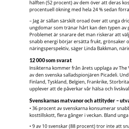
hälften (52 procent) av dem över att deras ko
procentuell ökning med hela 24 % sedan förra
– Jag är sällan särskilt oroad över att unga dr
ungdomar som tränar hårt kan den typen av p
Problemet är snarare det man riskerar att välj
snabb energi börjar ersätta frukt, grönsaker 
näringsperspektiv, säger Linda Bakkman, näri
12 000 som svarat
Insikterna kommer från årets upplaga av The
av den svenska salladspionjären Picadeli. Un
Finland, Tyskland, Belgien, Frankrike, Storbri
upplever att de påverkar vår hälsa och livskval
Svenskarnas matvanor och attityder – utval
• 36 procent av svenskarna konsumerar snabb
kosttillskott, flera gånger i veckan. Bland unga
• 9 av 10 svenskar (88 procent) tror inte att sn