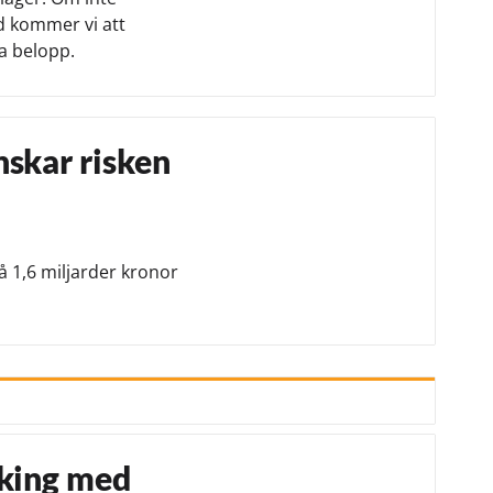
d kommer vi att
a belopp.
nskar risken
å 1,6 miljarder kronor
cking med