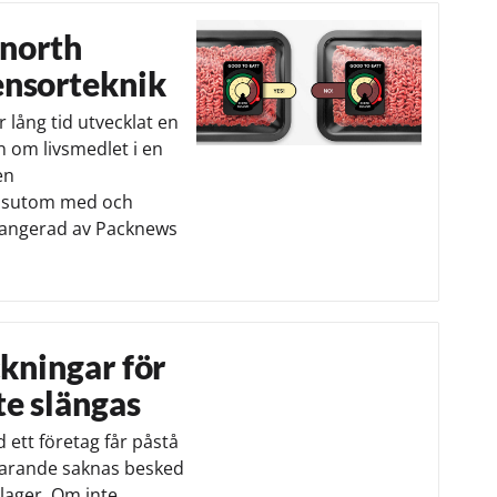
knorth
ensorteknik
 lång tid utvecklat en
 om livsmedlet i en
en
essutom med och
rrangerad av Packnews
ckningar för
te slängas
 ett företag får påstå
tfarande saknas besked
 lager. Om inte