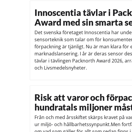
Innoscentia tävlar i Pac
Award med sin smarta s
Det svenska företaget Innoscentia har under
sensorteknik som talar om för konsumenten
förpackning är tjänligt. Nu är man klara för 
marknadslansering. I år är deras sensor d
tävlar i tävlingen Packnorth Award 2026, a
och Livsmedelsnyheter.
Risk att varor och förpa
hundratals miljoner mås
Från och med årsskiftet skärps kravet på vad
ur miljö- och hållbarhetssynpunkt.Men for
om vad som gäller för allt som redan finns i