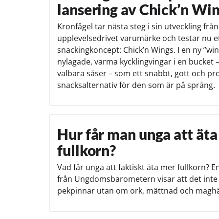
lansering av Chick’n Wi
Kronfågel tar nästa steg i sin utveckling från
upplevelsedrivet varumärke och testar nu et
snackingkoncept: Chick’n Wings. I en ny ”wi
nylagade, varma kycklingvingar i en bucket
valbara såser – som ett snabbt, gott och pro
snacksalternativ för den som är på språng.
Hur får man unga att ät
fullkorn?
Vad får unga att faktiskt äta mer fullkorn? 
från Ungdomsbarometern visar att det int
pekpinnar utan om ork, mättnad och maghä