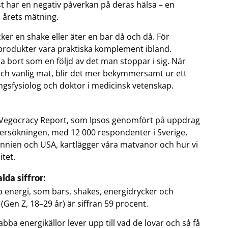
st har en negativ påverkan på deras hälsa – en
 årets mätning.
icker en shake eller äter en bar då och då. För
rodukter vara praktiska komplement ibland.
a bort som en följd av det man stoppar i sig. När
och vanlig mat, blir det mer bekymmersamt ur ett
ngsfysiolog och doktor i medicinsk vetenskap.
 Vegocracy Report, som Ipsos genomfört på uppdrag
dersökningen, med 12 000 respondenter i Sverige,
tannien och USA, kartlägger våra matvanor och hur vi
itet.
da siffror:
 energi, som bars, shakes, energidrycker och
 (Gen Z, 18–29 år) är siffran 59 procent.
abba energikällor lever upp till vad de lovar och så få