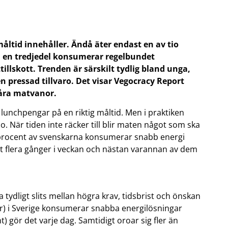
åltid innehåller. Ändå äter endast en av tio
än en tredjedel konsumerar regelbundet
tillskott. Trenden är särskilt tydlig bland unga,
n pressad tillvaro. Det visar Vegocracy Report
våra matvanor.
a lunchpengar på en riktig måltid. Men i praktiken
 När tiden inte räcker till blir maten något som ska
6 procent av svenskarna konsumerar snabb energi
tt flera gånger i veckan och nästan varannan av dem
tydligt slits mellan högra krav, tidsbrist och önskan
år) i Sverige konsumerar snabba energilösningar
) gör det varje dag. Samtidigt oroar sig fler än