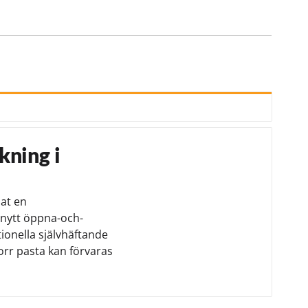
kning i
lat en
 nytt öppna-och-
ionella självhäftande
orr pasta kan förvaras