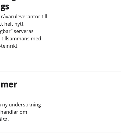
ngs
 råvaruleverantör till
t helt nytt
ngbar” serveras
 – tillsammans med
teinrikt
a mer
En ny undersökning
e handlar om
lsa.