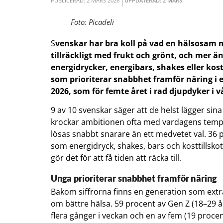
PUBLICERAD: 2 MARS 2026
UPPDATERAD: 2 MARS
Foto: Picadeli
S
venskar har bra koll på vad en hälsosam m
tillräckligt med frukt och grönt, och mer 
energidrycker, energibars, shakes eller kost
som prioriterar snabbhet framför näring i e
2026, som för femte året i rad djupdyker i 
9 av 10 svenskar säger att de helst lägger sin
krockar ambitionen ofta med vardagens tempo.
lösas snabbt snarare än ett medvetet val. 3
som energidryck, shakes, bars och kosttillsko
gör det för att få tiden att räcka till.
Unga prioriterar snabbhet framför näring
Bakom siffrorna finns en generation som extra 
om bättre hälsa. 59 procent av Gen Z (18–29 
flera gånger i veckan och en av fem (19 procent