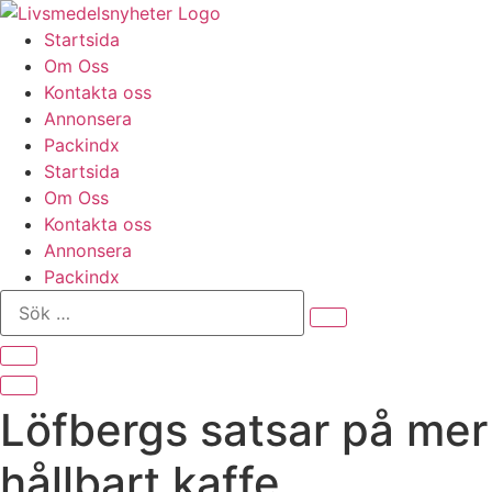
Hoppa
till
Startsida
innehåll
Om Oss
Kontakta oss
Annonsera
Packindx
Startsida
Om Oss
Kontakta oss
Annonsera
Packindx
Sök
…
Löfbergs satsar på mer
hållbart kaffe