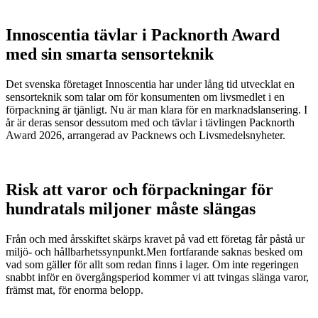
Innoscentia tävlar i Packnorth Award
med sin smarta sensorteknik
Det svenska företaget Innoscentia har under lång tid utvecklat en
sensorteknik som talar om för konsumenten om livsmedlet i en
förpackning är tjänligt. Nu är man klara för en marknadslansering. I
år är deras sensor dessutom med och tävlar i tävlingen Packnorth
Award 2026, arrangerad av Packnews och Livsmedelsnyheter.
Risk att varor och förpackningar för
hundratals miljoner måste slängas
Från och med årsskiftet skärps kravet på vad ett företag får påstå ur
miljö- och hållbarhetssynpunkt.Men fortfarande saknas besked om
vad som gäller för allt som redan finns i lager. Om inte regeringen
snabbt inför en övergångsperiod kommer vi att tvingas slänga varor,
främst mat, för enorma belopp.