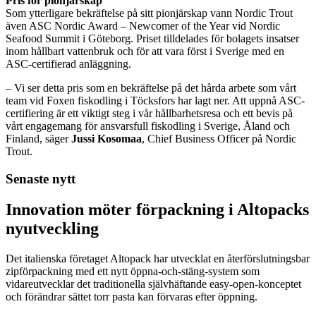
Pris för pionjärskap
Som ytterligare bekräftelse på sitt pionjärskap vann Nordic Trout
även ASC Nordic Award – Newcomer of the Year vid Nordic
Seafood Summit i Göteborg. Priset tilldelades för bolagets insatser
inom hållbart vattenbruk och för att vara först i Sverige med en
ASC-certifierad anläggning.
– Vi ser detta pris som en bekräftelse på det hårda arbete som vårt
team vid Foxen fiskodling i Töcksfors har lagt ner. Att uppnå ASC-
certifiering är ett viktigt steg i vår hållbarhetsresa och ett bevis på
vårt engagemang för ansvarsfull fiskodling i Sverige, Åland och
Finland, säger
Jussi Kosomaa
, Chief Business Officer på Nordic
Trout.
Senaste nytt
Innovation möter förpackning i Altopacks
nyutveckling
Det italienska företaget Altopack har utvecklat en återförslutningsbar
zipförpackning med ett nytt öppna-och-stäng-system som
vidareutvecklar det traditionella självhäftande easy-open-konceptet
och förändrar sättet torr pasta kan förvaras efter öppning.