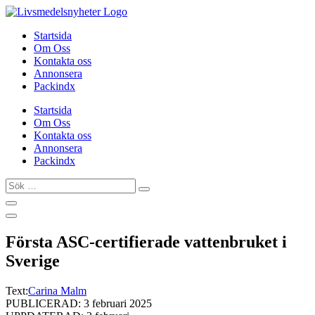
Hoppa
till
Startsida
innehåll
Om Oss
Kontakta oss
Annonsera
Packindx
Startsida
Om Oss
Kontakta oss
Annonsera
Packindx
Sök
…
Första ASC-certifierade vattenbruket i
Sverige
Text:
Carina Malm
PUBLICERAD: 3 februari 2025