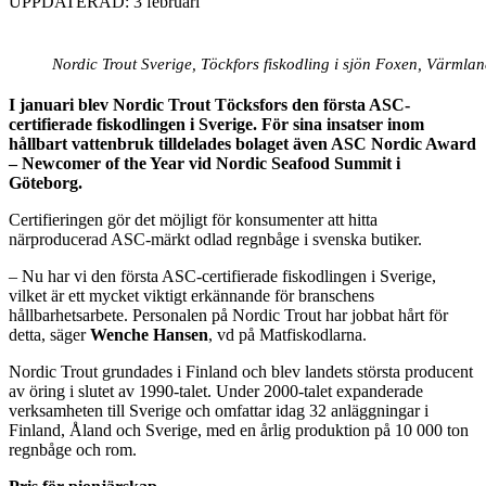
UPPDATERAD: 3 februari
Nordic Trout Sverige, Töckfors fiskodling i sjön Foxen, Värmlan
I januari blev Nordic Trout Töcksfors den första ASC-
certifierade fiskodlingen i Sverige. För sina insatser inom
hållbart vattenbruk tilldelades bolaget även ASC Nordic Award
– Newcomer of the Year vid Nordic Seafood Summit i
Göteborg.
Certifieringen gör det möjligt för konsumenter att hitta
närproducerad ASC-märkt odlad regnbåge i svenska butiker.
– Nu har vi den första ASC-certifierade fiskodlingen i Sverige,
vilket är ett mycket viktigt erkännande för branschens
hållbarhetsarbete. Personalen på Nordic Trout har jobbat hårt för
detta, säger
Wenche Hansen
, vd på Matfiskodlarna.
Nordic Trout grundades i Finland och blev landets största producent
av öring i slutet av 1990-talet. Under 2000-talet expanderade
verksamheten till Sverige och omfattar idag 32 anläggningar i
Finland, Åland och Sverige, med en årlig produktion på 10 000 ton
regnbåge och rom.