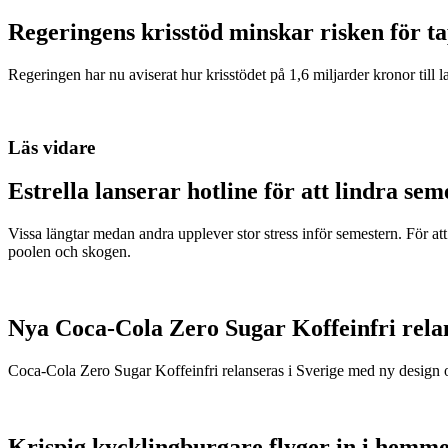
Regeringens krisstöd minskar risken för t
Regeringen har nu aviserat hur krisstödet på 1,6 miljarder kronor till l
Läs vidare
Estrella lanserar hotline för att lindra sem
Vissa längtar medan andra upplever stor stress inför semestern. För att 
poolen och skogen.
Nya Coca-Cola Zero Sugar Koffeinfri rela
Coca-Cola Zero Sugar Koffeinfri relanseras i Sverige med ny design o
Krispig kycklingburgare flyger in i hemm