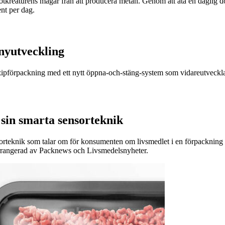
ötkreaturens magar från att producera metan. Genom att äta en daglig 
nt per dag.
nyutveckling
r zipförpackning med ett nytt öppna-och-stäng-system som vidareutveckla
sin smarta sensorteknik
sorteknik som talar om för konsumenten om livsmedlet i en förpackning är
arrangerad av Packnews och Livsmedelsnyheter.