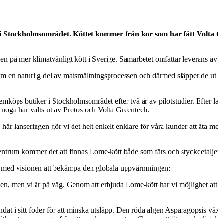
i Stockholmsområdet. Köttet kommer från kor som har fått Volta 
gen på mer klimatvänligt kött i Sverige. Samarbetet omfattar leverans av 
 som en naturlig del av matsmältningsprocessen och därmed släpper de u
köps butiker i Stockholmsområdet efter två år av pilotstudier. Efter la
 noga har valts ut av Protos och Volta Greentech.
här lanseringen gör vi det helt enkelt enklare för våra kunder att äta me
um kommer det att finnas Lome-kött både som färs och styckdetaljer
s med visionen att bekämpa den globala uppvärmningen:
onen, men vi är på väg. Genom att erbjuda Lome-kött har vi möjlighet a
ndat i sitt foder för att minska utsläpp. Den röda algen Asparagopsis vä