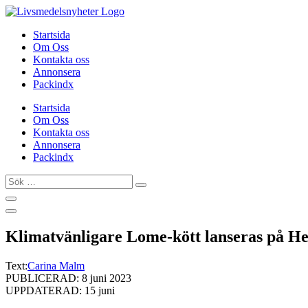
Hoppa
till
Startsida
innehåll
Om Oss
Kontakta oss
Annonsera
Packindx
Startsida
Om Oss
Kontakta oss
Annonsera
Packindx
Sök
…
Klimatvänligare Lome-kött lanseras på 
Text:
Carina Malm
PUBLICERAD: 8 juni 2023
UPPDATERAD: 15 juni