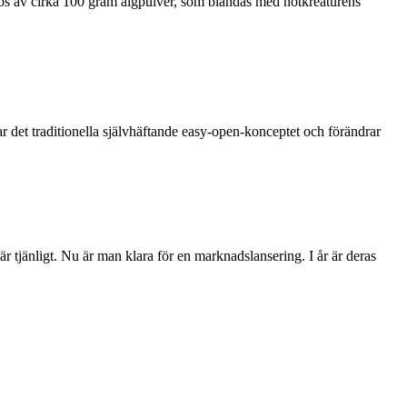
dos av cirka 100 gram algpulver, som blandas med nötkreaturens
r det traditionella självhäftande easy-open-konceptet och förändrar
 tjänligt. Nu är man klara för en marknadslansering. I år är deras