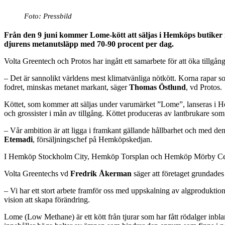
Foto: Pressbild
Från den
9 juni
kommer Lome-kött att säljas i Hemköps butiker 
djurens metanutsläpp med 70-90 procent per dag.
Volta Greentech och Protos har ingått ett samarbete för att öka tillgån
– Det är sannolikt världens mest klimatvänliga nötkött. Korna rapar
fodret, minskas metanet markant, säger
Thomas Östlund
, vd Protos.
Köttet, som kommer att säljas under varumärket ”Lome”, lanseras i Hem
och grossister i mån av tillgång. Köttet produceras av lantbrukare som
– Vår ambition är att ligga i framkant gällande hållbarhet och med den 
Etemadi
, försäljningschef på Hemköpskedjan.
I Hemköp Stockholm City, Hemköp Torsplan och Hemköp Mörby Centr
Volta Greentechs vd
Fredrik Åkerman
säger att företaget grundade
– Vi har ett stort arbete framför oss med uppskalning av algprodukti
vision att skapa förändring.
Lome (Low Methane) är ett kött från tjurar som har fått rödalger inbla