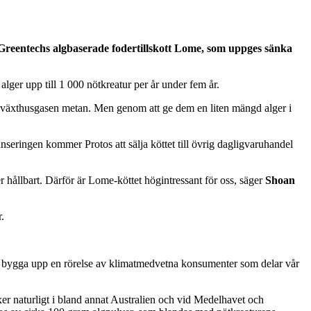
Greentechs algbaserade fodertillskott Lome, som uppges sänka
alger upp till 1 000 nötkreatur per år under fem år.
t växthusgasen metan. Men genom att ge dem en liten mängd alger i
nseringen kommer Protos att sälja köttet till övrig dagligvaruhandel
r hållbart. Därför är Lome-köttet högintressant för oss, säger
Shoan
.
tt bygga upp en rörelse av klimatmedvetna konsumenter som delar vår
xer naturligt i bland annat Australien och vid Medelhavet och