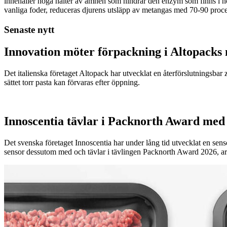
innehåller höga halter av ämnen som hindrar den enzym som finns i n
vanliga foder, reduceras djurens utsläpp av metangas med 70-90 proce
Senaste nytt
Innovation möter förpackning i Altopacks 
Det italienska företaget Altopack har utvecklat en återförslutningsba
sättet torr pasta kan förvaras efter öppning.
Innoscentia tävlar i Packnorth Award med 
Det svenska företaget Innoscentia har under lång tid utvecklat en sen
sensor dessutom med och tävlar i tävlingen Packnorth Award 2026, 