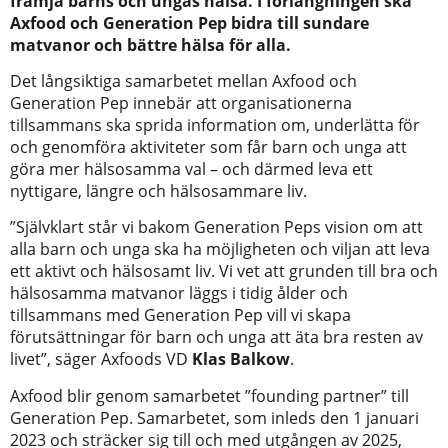
främja barns och ungas hälsa. I förlängningen ska
Axfood och Generation Pep bidra till sundare
matvanor och bättre hälsa för alla.
Det långsiktiga samarbetet mellan Axfood och
Generation Pep innebär att organisationerna
tillsammans ska sprida information om, underlätta för
och genomföra aktiviteter som får barn och unga att
göra mer hälsosamma val – och därmed leva ett
nyttigare, längre och hälsosammare liv.
”Självklart står vi bakom Generation Peps vision om att
alla barn och unga ska ha möjligheten och viljan att leva
ett aktivt och hälsosamt liv. Vi vet att grunden till bra och
hälsosamma matvanor läggs i tidig ålder och
tillsammans med Generation Pep vill vi skapa
förutsättningar för barn och unga att äta bra resten av
livet”, säger Axfoods VD
Klas Balkow
.
Axfood blir genom samarbetet ”founding partner” till
Generation Pep. Samarbetet, som inleds den 1 januari
2023 och sträcker sig till och med utgången av 2025,