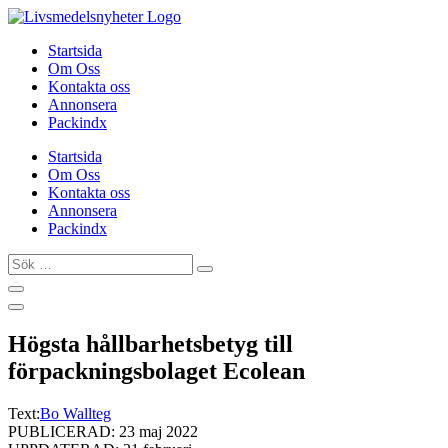
Hoppa
till
Startsida
innehåll
Om Oss
Kontakta oss
Annonsera
Packindx
Startsida
Om Oss
Kontakta oss
Annonsera
Packindx
Sök
…
Högsta hållbarhetsbetyg till
förpackningsbolaget Ecolean
Text:
Bo Wallteg
PUBLICERAD: 23 maj 2022