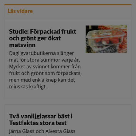
Läs vidare
Studie: Förpackad frukt
och grönt ger ökat
matsvinn
Dagligvarubutikerna slänger
mat för stora summor varje år.
Mycket av svinnet kommer från
frukt och grönt som förpackats,
men med enkla knep kan det
minskas kraftigt.
Två vaniljglassar bäst i
Testfaktas stora test
Järna Glass och Alvesta Glass