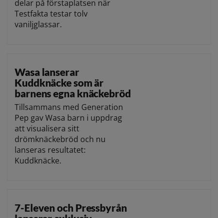
delar på förstaplatsen när
Testfakta testar tolv
vaniljglassar.
Wasa lanserar
Kuddknäcke som är
barnens egna knäckebröd
Tillsammans med Generation
Pep gav Wasa barn i uppdrag
att visualisera sitt
drömknäckebröd och nu
lanseras resultatet:
Kuddknäcke.
7-Eleven och Pressbyrån