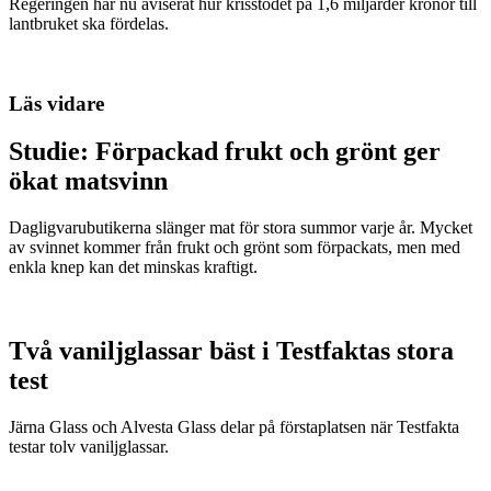
Regeringen har nu aviserat hur krisstödet på 1,6 miljarder kronor till
lantbruket ska fördelas.
Läs vidare
Studie: Förpackad frukt och grönt ger
ökat matsvinn
Dagligvarubutikerna slänger mat för stora summor varje år. Mycket
av svinnet kommer från frukt och grönt som förpackats, men med
enkla knep kan det minskas kraftigt.
Två vaniljglassar bäst i Testfaktas stora
test
Järna Glass och Alvesta Glass delar på förstaplatsen när Testfakta
testar tolv vaniljglassar.