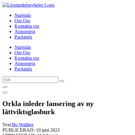
Hoppa
till
Startsida
innehåll
Om Oss
Kontakta oss
Annonsera
Packindx
Startsida
Om Oss
Kontakta oss
Annonsera
Packindx
Sök
…
Orkla inleder lansering av ny
lättviktsglasburk
Text:
Bo Wallteg
PUBLICERAD: 10 juni 2021