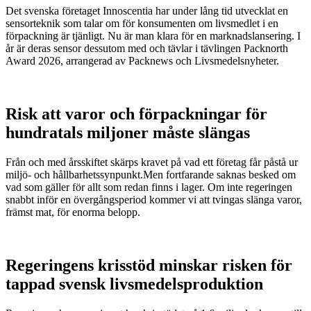
Det svenska företaget Innoscentia har under lång tid utvecklat en
sensorteknik som talar om för konsumenten om livsmedlet i en
förpackning är tjänligt. Nu är man klara för en marknadslansering. I
år är deras sensor dessutom med och tävlar i tävlingen Packnorth
Award 2026, arrangerad av Packnews och Livsmedelsnyheter.
Risk att varor och förpackningar för
hundratals miljoner måste slängas
Från och med årsskiftet skärps kravet på vad ett företag får påstå ur
miljö- och hållbarhetssynpunkt.Men fortfarande saknas besked om
vad som gäller för allt som redan finns i lager. Om inte regeringen
snabbt inför en övergångsperiod kommer vi att tvingas slänga varor,
främst mat, för enorma belopp.
Regeringens krisstöd minskar risken för
tappad svensk livsmedelsproduktion