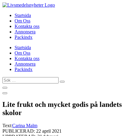
Hoppa
till
Startsida
innehåll
Om Oss
Kontakta oss
Annonsera
Packindx
Startsida
Om Oss
Kontakta oss
Annonsera
Packindx
Sök
…
Lite frukt och mycket godis på landets
skolor
Text:
Carina Malm
PUBLICERAD: 22 april 2021