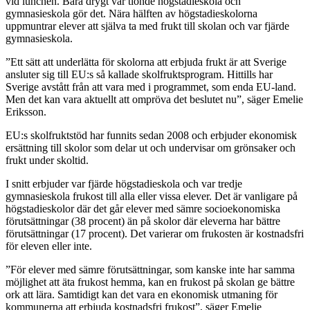
vid lunchen. Bara drygt var tionde högstadieskola och
gymnasieskola gör det. Nära hälften av högstadieskolorna
uppmuntrar elever att själva ta med frukt till skolan och var fjärde
gymnasieskola.
”Ett sätt att underlätta för skolorna att erbjuda frukt är att Sverige
ansluter sig till EU:s så kallade skolfruktsprogram. Hittills har
Sverige avstått från att vara med i programmet, som enda EU-land.
Men det kan vara aktuellt att ompröva det beslutet nu”, säger Emelie
Eriksson.
EU:s skolfruktstöd har funnits sedan 2008 och erbjuder ekonomisk
ersättning till skolor som delar ut och undervisar om grönsaker och
frukt under skoltid.
I snitt erbjuder var fjärde högstadieskola och var tredje
gymnasieskola frukost till alla eller vissa elever. Det är vanligare på
högstadieskolor där det går elever med sämre socioekonomiska
förutsättningar (38 procent) än på skolor där eleverna har bättre
förutsättningar (17 procent). Det varierar om frukosten är kostnadsfri
för eleven eller inte.
”För elever med sämre förutsättningar, som kanske inte har samma
möjlighet att äta frukost hemma, kan en frukost på skolan ge bättre
ork att lära. Samtidigt kan det vara en ekonomisk utmaning för
kommunerna att erbjuda kostnadsfri frukost”, säger Emelie