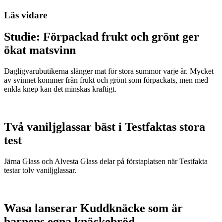
Läs vidare
Studie: Förpackad frukt och grönt ger
ökat matsvinn
Dagligvarubutikerna slänger mat för stora summor varje år. Mycket
av svinnet kommer från frukt och grönt som förpackats, men med
enkla knep kan det minskas kraftigt.
Två vaniljglassar bäst i Testfaktas stora
test
Järna Glass och Alvesta Glass delar på förstaplatsen när Testfakta
testar tolv vaniljglassar.
Wasa lanserar Kuddknäcke som är
barnens egna knäckebröd