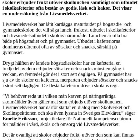
skolor erbjuder frukt utöver skollunchen samtidigt som utbudet
i skolkafeterior ofta består av godis, läsk och kakor. Det visar
en undersökning från Livsmedelsverket.
Livsmedelsverket har låtit kartlägga matutbudet på högstadie- och
gymnasieskolor, det vill säga lunch, frukost, utbudet i skolkafeterior
och livsmedelsutbudet i skolors närområde. Lunchen är ofta bra
både på högstadiet och på gymnasiet. Utbudet i kafeteriorna
domineras däremot ofta av sötsaker och snacks, särskilt på
gymnasiet.
Drygt hälften av landets högstadieskolor har en kafeteria, en
tredjedel av dem erbjuder sötsaker och snacks minst en gång i
veckan, en femtedel gör det i stort sett dagligen. På gymnasiet har
sju av tio skolor en kafeteria, merparten erbjuder sötsaker och snacks
i stort sett dagligen. De flesta kafeterior drivs i skolans regi.
”Vi behöver reda ut i vilken mån kraven på näringsriktiga
skolmåltider även gäller mat som erbjuds utöver skollunchen.
Livsmedelsverket har därför startat en dialog med Skolverket och
Skolinspektionen och ska även lyssna in Sveriges Elevkårer,” säger
Emelie Eriksson
, projektledare för Nationellt kompetenscentrum
för måltider i vård, skola och omsorg vid Livsmedelsverket.
Det är ovanligt att skolor erbjuder frukt, utöver den som kan finnas