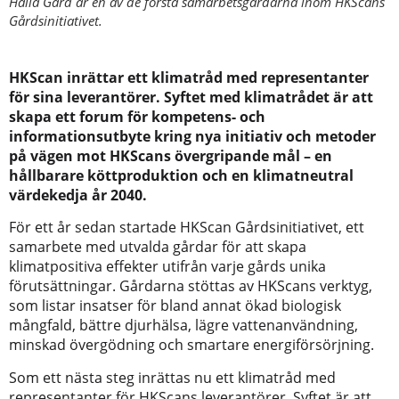
Halla Gård är en av de första samarbetsgårdarna inom HKScans
Gårdsinitiativet.
HKScan inrättar ett klimatråd med representanter
för sina leverantörer. Syftet med klimatrådet är att
skapa ett forum för kompetens- och
informationsutbyte kring nya initiativ och metoder
på vägen mot HKScans övergripande mål – en
hållbarare köttproduktion och en klimatneutral
värdekedja år 2040.
För ett år sedan startade HKScan Gårdsinitiativet, ett
samarbete med utvalda gårdar för att skapa
klimatpositiva effekter utifrån varje gårds unika
förutsättningar. Gårdarna stöttas av HKScans verktyg,
som listar insatser för bland annat ökad biologisk
mångfald, bättre djurhälsa, lägre vattenanvändning,
minskad övergödning och smartare energiförsörjning.
Som ett nästa steg inrättas nu ett klimatråd med
representanter för HKScans leverantörer. Syftet är att