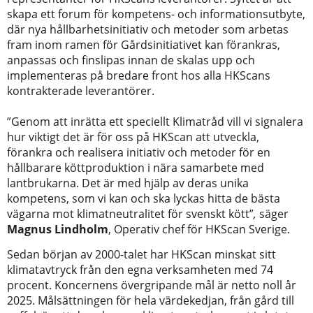
skapa ett forum för kompetens- och informationsutbyte,
där nya hållbarhetsinitiativ och metoder som arbetas
fram inom ramen för Gårdsinitiativet kan förankras,
anpassas och finslipas innan de skalas upp och
implementeras på bredare front hos alla HKScans
kontrakterade leverantörer.
”Genom att inrätta ett speciellt Klimatråd vill vi signalera
hur viktigt det är för oss på HKScan att utveckla,
förankra och realisera initiativ och metoder för en
hållbarare köttproduktion i nära samarbete med
lantbrukarna. Det är med hjälp av deras unika
kompetens, som vi kan och ska lyckas hitta de bästa
vägarna mot klimatneutralitet för svenskt kött”
,
säger
Magnus Lindholm
, Operativ chef för HKScan Sverige.
Sedan början av 2000-talet har HKScan minskat sitt
klimatavtryck från den egna verksamheten med 74
procent. Koncernens övergripande mål är netto noll år
2025. Målsättningen för hela värdekedjan, från gård till