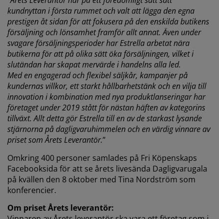
”
Årets Leverantör har på ett föredömligt sätt satt
kundnyttan i första rummet och valt att lägga den egna
prestigen åt sidan för att fokusera på den enskilda butikens
försäljning och lönsamhet framför allt annat. Även under
svagare försäljningsperioder har Estrella arbetat nära
butikerna för att på olika sätt öka försäljningen, vilket i
slutändan har skapat mervärde i handelns alla led.
Med en engagerad och flexibel säljkår, kampanjer på
kundernas villkor, ett starkt hållbarhetstänk och en vilja till
innovation i kombination med nya produktlanseringar har
företaget under 2019 stått för nästan häften av kategorins
tillväxt. Allt detta gör Estrella till en av de starkast lysande
stjärnorna på dagligvaruhimmelen och en värdig vinnare av
priset som Årets Leverantör.
”
Omkring 400 personer samlades på Fri Köpenskaps
Facebooksida för att se årets livesända Dagligvarugala
på kvällen den 8 oktober med Tina Nordström som
konferencier.
Om priset Årets leverantör:
Vinnaren av Årets leverantör ska vara ett företag som i