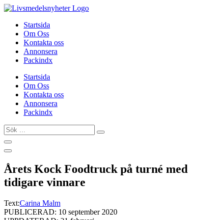
Hoppa
till
Startsida
innehåll
Om Oss
Kontakta oss
Annonsera
Packindx
Startsida
Om Oss
Kontakta oss
Annonsera
Packindx
Sök
…
Årets Kock Foodtruck på turné med
tidigare vinnare
Text:
Carina Malm
PUBLICERAD: 10 september 2020