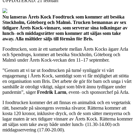
UPPDATERAD: 21 februari
Nu lanseras Årets Kock Foodtruck som kommer att besöka
Stockholm, Göteborg och Malmö. Trucken bemannas av sex
tidigare Årets Kock-vinnare, som serverar sina tolkningar av
lunch- och middagsrätter som kommer att säljas som take
away. Alla måltider säljs till förmån för Bris.
Foodtrucken, som är ett samarbete mellan Årets Kocks ägare Arla
och Spendrups, kommer att besöka Stockholm, Göteborg och
Malmö under Årets Kock-veckan den 11–17 september.
”Genom att vi tar ut foodtrucken på turné synliggör vi vårt
engagemang i Årets Kock, samtidigt som vi får möjlighet att stötta
en organisation som Bris. Det arbete de gör för barn och unga i vårt
samhälle är otroligt viktigt, något som blivit ännu tydligare under
pandemin”, säger
Fredrik Larm
, event- och sponsorchef på Arla.
I foodtrucken kommer det att finnas en animalisk och en vegetarisk
rätt, baserade på säsongens svenska råvaror. Rätterna kommer att
kosta 120 kronor, inklusive dryck, och de som sätter menyerna och
lagar maten är sex tidigare vinnare av Årets Kock. Rätterna kommer
att säljas som take away både under lunch- (11.30-14.00) och
middagsservering (17.00-20.00).