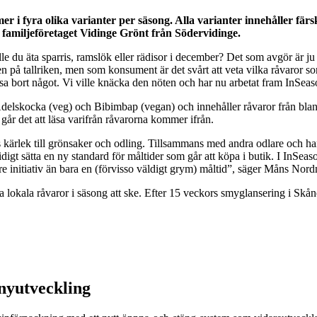
 i fyra olika varianter per säsong. Alla varianter innehåller färs
amiljeföretaget Vidinge Grönt från Södervidinge.
ulle du äta sparris, ramslök eller rädisor i december? Det som avgör är j
ven på tallriken, men som konsument är det svårt att veta vilka råvaror s
a bort något. Vi ville knäcka den nöten och har nu arbetat fram InSeasons
Ädelskocka (veg) och Bibimbap (vegan) och innehåller råvaror från blan
år det att läsa varifrån råvarorna kommer ifrån.
rlek till grönsaker och odling. Tillsammans med andra odlare och handla
igt sätta en ny standard för måltider som går att köpa i butik. I InSeasons
större initiativ än bara en (förvisso väldigt grym) måltid”, säger Måns Nor
 lokala råvaror i säsong att ske. Efter 15 veckors smyglansering i Skåne
nyutveckling