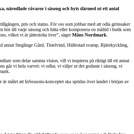
ka, närodlade råvaror i säsong och byts därmed ut ett antal
u tillgången, pris och status. För oss som jobbar med att odla grönsaker
om hör till varje säsong och hitta eller komponera en måltid i butik som
, vilket vi är jättestolta över”, säger
Måns Nordmark
.
d annat Steglinge Gård, Tistelvind, Hällestad svamp, Bjärekyckling,
re som delar samma vision, vill vi inspirera på riktigt till ett annat
 går vi hela varvet: vi odlar, vi väljer ut det godaste i säsong, vi
dmark.
 är målet att InSeasons-konceptet ska spridas över landet i början av