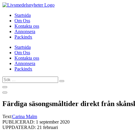
Hoppa
till
Startsida
innehåll
Om Oss
Kontakta oss
Annonsera
Packindx
Startsida
Om Oss
Kontakta oss
Annonsera
Packindx
Sök
…
Färdiga säsongsmåltider direkt från skåns
Text:
Carina Malm
PUBLICERAD: 1 september 2020
UPPDATERAD: 21 februari