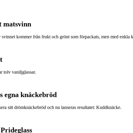
t matsvinn
v svinnet kommer från frukt och grönt som förpackats, men med enkla k
t
r tolv vaniljglassar.
s egna knäckebröd
era sitt drömknäckebröd och nu lanseras resultatet: Kuddknäcke.
 Prideglass