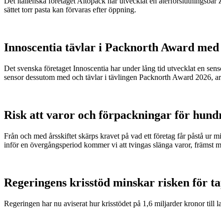
Det italienska företaget Altopack har utvecklat en återförslutningsba
sättet torr pasta kan förvaras efter öppning.
Innoscentia tävlar i Packnorth Award med 
Det svenska företaget Innoscentia har under lång tid utvecklat en sen
sensor dessutom med och tävlar i tävlingen Packnorth Award 2026, 
Risk att varor och förpackningar för hund
Från och med årsskiftet skärps kravet på vad ett företag får påstå ur 
inför en övergångsperiod kommer vi att tvingas slänga varor, främst m
Regeringens krisstöd minskar risken för t
Regeringen har nu aviserat hur krisstödet på 1,6 miljarder kronor till l