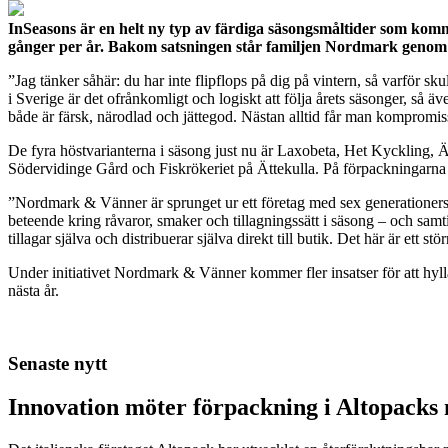
InSeasons är en helt ny typ av färdiga säsongsmåltider som kommer
gånger per år. Bakom satsningen står familjen Nordmark genom f
”Jag tänker såhär: du har inte flipflops på dig på vintern, så varför sk
i Sverige är det ofrånkomligt och logiskt att följa årets säsonger, så ä
både är färsk, närodlad och jättegod. Nästan alltid får man kompromiss
De fyra höstvarianterna i säsong just nu är Laxobeta, Het Kyckling, 
Södervidinge Gård och Fiskrökeriet på Ättekulla. På förpackningarna g
”Nordmark & Vänner är sprunget ur ett företag med sex generationers kä
beteende kring råvaror, smaker och tillagningssätt i säsong – och samtid
tillagar själva och distribuerar själva direkt till butik. Det här är ett 
Under initiativet Nordmark & Vänner kommer fler insatser för att hylla
nästa år.
Senaste nytt
Innovation möter förpackning i Altopacks 