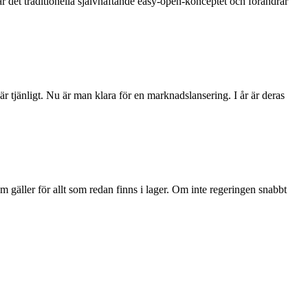
r det traditionella självhäftande easy-open-konceptet och förändrar
 tjänligt. Nu är man klara för en marknadslansering. I år är deras
 gäller för allt som redan finns i lager. Om inte regeringen snabbt