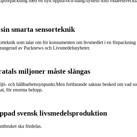
r zipförpackning med ett nytt öppna-och-stäng-system som vidareutveckla
sin smarta sensorteknik
sorteknik som talar om för konsumenten om livsmedlet i en förpackning är
arrangerad av Packnews och Livsmedelsnyheter.
ratals miljoner måste slängas
miljö- och hållbarhetssynpunkt.Men fortfarande saknas besked om vad som
at, för enorma belopp.
appad svensk livsmedelsproduktion
antbruket ska fördelas.