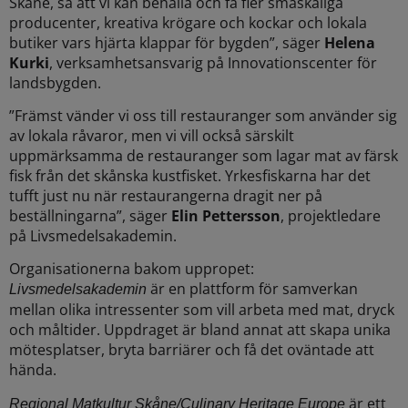
Skåne, så att vi kan behålla och få fler småskaliga
producenter, kreativa krögare och kockar och lokala
butiker vars hjärta klappar för bygden”, säger
Helena
Kurki
, verksamhetsansvarig på Innovationscenter för
landsbygden.
”Främst vänder vi oss till restauranger som använder sig
av lokala råvaror, men vi vill också särskilt
uppmärksamma de restauranger som lagar mat av färsk
fisk från det skånska kustfisket. Yrkesfiskarna har det
tufft just nu när restaurangerna dragit ner på
beställningarna”, säger
Elin Pettersson
, projektledare
på Livsmedelsakademin.
Organisationerna bakom uppropet:
är en plattform för samverkan
Livsmedelsakademin
mellan olika intressenter som vill arbeta med mat, dryck
och måltider. Uppdraget är bland annat att skapa unika
mötesplatser, bryta barriärer och få det oväntade att
hända.
är ett
Regional Matkultur Skåne/Culinary Heritage Europe