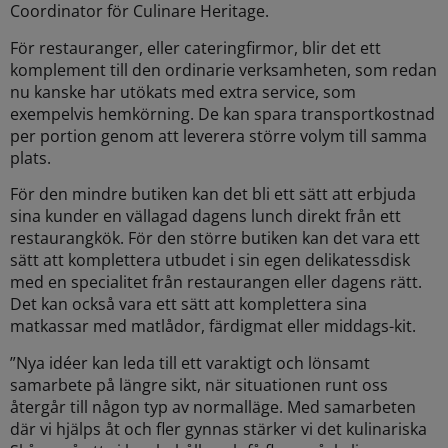
Coordinator för Culinare Heritage.
För restauranger, eller cateringfirmor, blir det ett
komplement till den ordinarie verksamheten, som redan
nu kanske har utökats med extra service, som
exempelvis hemkörning. De kan spara transportkostnad
per portion genom att leverera större volym till samma
plats.
För den mindre butiken kan det bli ett sätt att erbjuda
sina kunder en vällagad dagens lunch direkt från ett
restaurangkök. För den större butiken kan det vara ett
sätt att komplettera utbudet i sin egen delikatessdisk
med en specialitet från restaurangen eller dagens rätt.
Det kan också vara ett sätt att komplettera sina
matkassar med matlådor, färdigmat eller middags-kit.
”Nya idéer kan leda till ett varaktigt och lönsamt
samarbete på längre sikt, när situationen runt oss
återgår till någon typ av normalläge. Med samarbeten
där vi hjälps åt och fler gynnas stärker vi det kulinariska