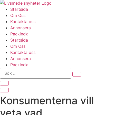
Hoppa
till
Startsida
innehåll
Om Oss
Kontakta oss
Annonsera
Packindx
Startsida
Om Oss
Kontakta oss
Annonsera
Packindx
Sök
…
Konsumenterna vill
veta vad