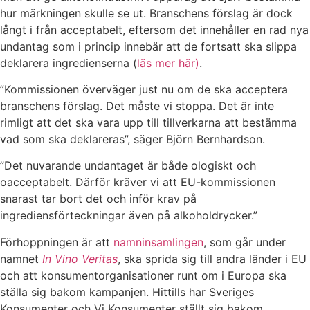
hur märkningen skulle se ut. Branschens förslag är dock
långt i från acceptabelt, eftersom det innehåller en rad nya
undantag som i princip innebär att de fortsatt ska slippa
deklarera ingredienserna (
läs mer här)
.
”Kommissionen överväger just nu om de ska acceptera
branschens förslag. Det måste vi stoppa. Det är inte
rimligt att det ska vara upp till tillverkarna att bestämma
vad som ska deklareras”, säger Björn Bernhardson.
”Det nuvarande undantaget är både ologiskt och
oacceptabelt. Därför kräver vi att EU-kommissionen
snarast tar bort det och inför krav på
ingrediensförteckningar även på alkoholdrycker.”
Förhoppningen är att
namninsamlingen
, som går under
namnet
In Vino Veritas
, ska sprida sig till andra länder i EU
och att konsumentorganisationer runt om i Europa ska
ställa sig bakom kampanjen. Hittills har Sveriges
Konsumenter och Vi Konsumenter ställt sig bakom