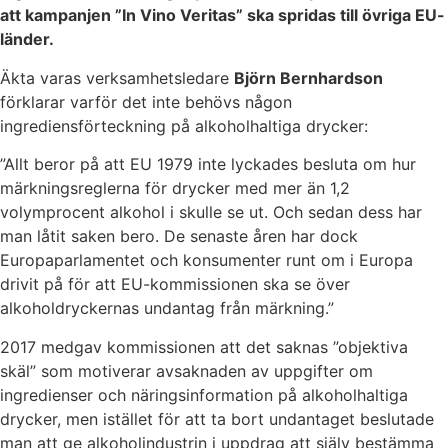
att kampanjen ”In Vino Veritas” ska spridas till övriga EU-
länder.
Äkta varas verksamhetsledare
Björn Bernhardson
förklarar varför det inte behövs någon
ingrediensförteckning på alkoholhaltiga drycker:
”Allt beror på att EU 1979 inte lyckades besluta om hur
märkningsreglerna för drycker med mer än 1,2
volymprocent alkohol i skulle se ut. Och sedan dess har
man låtit saken bero. De senaste åren har dock
Europaparlamentet och konsumenter runt om i Europa
drivit på för att EU-kommissionen ska se över
alkoholdryckernas undantag från märkning.”
2017 medgav kommissionen att det saknas ”objektiva
skäl” som motiverar avsaknaden av uppgifter om
ingredienser och näringsinformation på alkoholhaltiga
drycker, men istället för att ta bort undantaget beslutade
man att ge alkoholindustrin i uppdrag att själv bestämma