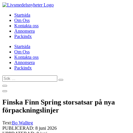
Hoppa
till
Startsida
innehåll
Om Oss
Kontakta oss
Annonsera
Packindx
Startsida
Om Oss
Kontakta oss
Annonsera
Packindx
Sök
…
Finska Finn Spring storsatsar på nya
förpackningslinjer
Text:
Bo Wallteg
PUBLICERAD: 8 juni 2026