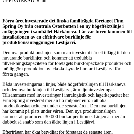
UPPDATERAD: 8 juni
Förra året investerade det finska familjeägda företaget Finn
Spring Oy från centrala Österbotten i en ny högeffektslinje i
anläggningen i samhället Härkäneva. I år var turen kommen till
installationen av en effektivare burklinje för
produktionsanläggningen Lestijärvi.
Den nya produktionslinjen som man investerat i är ett tillägg till den
nuvarande burklinjen och kommer att tredubbla
tillverkningskapaciteten för företagets burkförpackade produkter och
möjliggöra produktion av icke-kolsyrade burkar i Lestijärvi för
första gången.
Båda investeringarna i linjer, både högeffektslinjen till Härkäneva
och den nya burklinjen till Lestijärvi, är miljoninvesteringar.
Tillsammans med investeringar i intralogistik och lagerkapacitet har
Finn Spring investerat mer än tio miljoner euro i att öka
produktionskapaciteten under de senaste åren. Den nya burklinjen
har kommit på plats under våren. Den nya produktionslinjen
kommer att producera 30 000 burkar per timme. Linjen är mer än
dubbelt så snabb som den äldre linjen i Lestijärvi.
Efterfrågan har ökat betydligt för företaget de senaste åren.