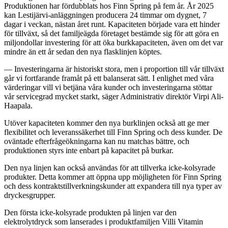
Produktionen har fördubblats hos Finn Spring på fem år. År 2025
kan Lestijärvi-anläggningen producera 24 timmar om dygnet, 7
dagar i veckan, nästan året runt. Kapaciteten började vara ett hinder
för tillväxt, så det familjeägda företaget bestämde sig för att göra en
miljondollar investering för att öka burkkapaciteten, även om det var
mindre än ett år sedan den nya flasklinjen köptes.
— Investeringarna är historiskt stora, men i proportion till vår tillväxt
går vi fortfarande framåt på ett balanserat sätt. I enlighet med våra
värderingar vill vi betjäna våra kunder och investeringarna stöttar
vår servicegrad mycket starkt, säger Administrativ direktör Virpi Ali-
Haapala.
Utöver kapaciteten kommer den nya burklinjen också att ge mer
flexibilitet och leveranssäkerhet till Finn Spring och dess kunder. De
oväntade efterfrågeökningarna kan nu matchas bättre, och
produktionen styrs inte enbart på kapacitet på burkar.
Den nya linjen kan också användas för att tillverka icke-kolsyrade
produkter. Detta kommer att öppna upp möjligheten för Finn Spring
och dess kontraktstillverkningskunder att expandera till nya typer av
dryckesgrupper.
Den första icke-kolsyrade produkten på linjen var den
elektrolytdryck som lanserades i produktfamiljen Villi Vitamin