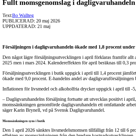
Fullt momsgenomslag i dagligvaruhandeln 
Text:
Bo Wallteg
PUBLICERAD: 20 maj 2026
UPPDATERAD: 21 maj
Försäljningen i dagligvaruhandeln ökade med 1,8 procent under
Den något lägre försäljningsutvecklingen i april förklaras framför allt
2025 men i mars 2024. Kalendereffekten för april beräknas till 0,3 pr
Försäljningsutvecklingen i butik uppgick i april till 1,4 procent jä
ökade med 9,0 procent. E-handelns andel av dagligvaruförsäljningen bl
Inflationen för livsmedel och alkoholfria drycker uppgick i april till
– Dagligvaruhandelns försäljning fortsatte att utvecklas positivt i apri
momssänkningen genomförde dagligvaruhandeln ett omfattande arbete fö
säger Karin Brynell, vd på Svensk Dagligvaruhandel.
Momssänkningen syns i butik
Den 1 april 2026 sänktes livsmedelsmomsen tillfälligt från 12 till 6 pro
effekten av momssänkningen från den bredare kostnadsutvecklingen. Li