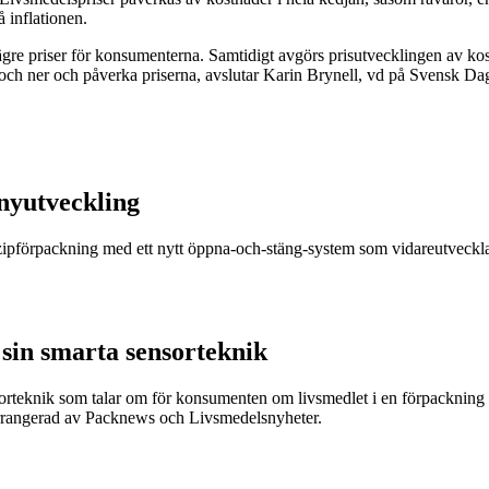
 inflationen.
gre priser för konsumenterna. Samtidigt avgörs prisutvecklingen av k
och ner och påverka priserna, avslutar Karin Brynell, vd på Svensk Da
nyutveckling
r zipförpackning med ett nytt öppna-och-stäng-system som vidareutveckla
sin smarta sensorteknik
sorteknik som talar om för konsumenten om livsmedlet i en förpackning är
arrangerad av Packnews och Livsmedelsnyheter.