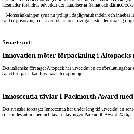
kostnader förändras påverkar det matpriserna framåt och därmed också
– Momssänkningen syns nu tydligt i dagligvaruhandeln och innebär lä
sänker prisnivån, men över tid kommer övriga kostnader röra sig upp 
Senaste nytt
Innovation möter förpackning i Altopacks 
Det italienska företaget Altopack har utvecklat en återförslutningsba
sättet torr pasta kan förvaras efter öppning.
Innoscentia tävlar i Packnorth Award med 
Det svenska företaget Innoscentia har under lång tid utvecklat en sen
sensor dessutom med och tävlar i tävlingen Packnorth Award 2026, 