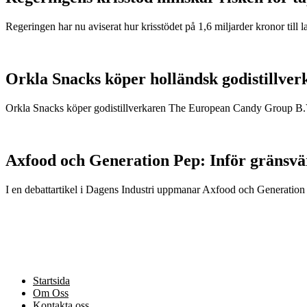
Regeringen har nu aviserat hur krisstödet på 1,6 miljarder kronor till l
Orkla Snacks köper holländsk godistillver
Orkla Snacks köper godistillverkaren The European Candy Group B.V me
Axfood och Generation Pep: Inför gränsvärd
I en debattartikel i Dagens Industri uppmanar Axfood och Generation P
Startsida
Om Oss
Kontakta oss