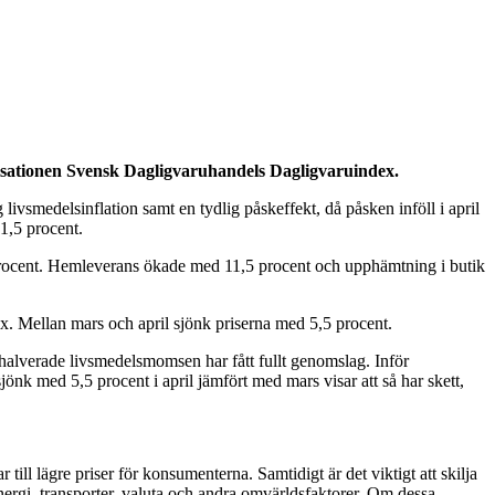
isationen Svensk Dagligvaruhandels Dagligvaruindex.
livsmedelsinflation samt en tydlig påskeffekt, då påsken inföll i april
1,5 procent.
4 procent. Hemleverans ökade med 11,5 procent och upphämtning i butik
dex. Mellan mars och april sjönk priserna med 5,5 procent.
en halverade livsmedelsmomsen har fått fullt genomslag. Inför
k med 5,5 procent i april jämfört med mars visar att så har skett,
till lägre priser för konsumenterna. Samtidigt är det viktigt att skilja
ergi, transporter, valuta och andra omvärldsfaktorer. Om dessa