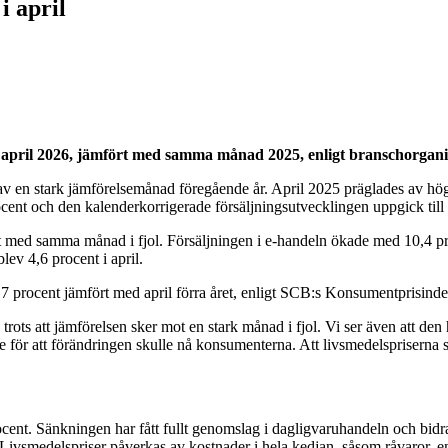
i april
 april 2026, jämfört med samma månad 2025, enligt branschorgan
 av en stark jämförelsemånad föregående år. April 2025 präglades av hög 
ocent och den kalenderkorrigerade försäljningsutvecklingen uppgick till 
mfört med samma månad i fjol. Försäljningen i e-handeln ökade med 10,
ev 4,6 procent i april.
 -5,7 procent jämfört med april förra året, enligt SCB:s Konsumentprisin
l, trots att jämförelsen sker mot en stark månad i fjol. Vi ser även att d
r att förändringen skulle nå konsumenterna. Att livsmedelspriserna sjön
cent. Sänkningen har fått fullt genomslag i dagligvaruhandeln och bidrar 
vsmedelspriser påverkas av kostnader i hela kedjan, såsom råvaror, en