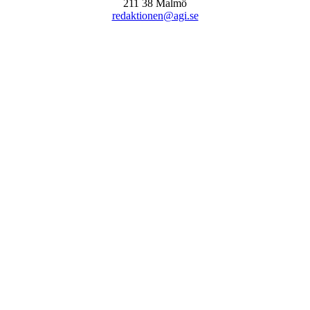
211 38 Malmö
redaktionen@agi.se