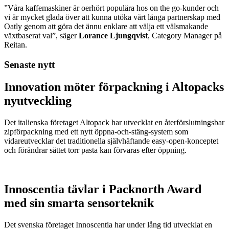
”Våra kaffemaskiner är oerhört populära hos on the go-kunder och
vi är mycket glada över att kunna utöka vårt långa partnerskap med
Oatly genom att göra det ännu enklare att välja ett välsmakande
växtbaserat val”, säger
Lorance Ljungqvist
, Category Manager på
Reitan.
Senaste nytt
Innovation möter förpackning i Altopacks
nyutveckling
Det italienska företaget Altopack har utvecklat en återförslutningsbar
zipförpackning med ett nytt öppna-och-stäng-system som
vidareutvecklar det traditionella självhäftande easy-open-konceptet
och förändrar sättet torr pasta kan förvaras efter öppning.
Innoscentia tävlar i Packnorth Award
med sin smarta sensorteknik
Det svenska företaget Innoscentia har under lång tid utvecklat en