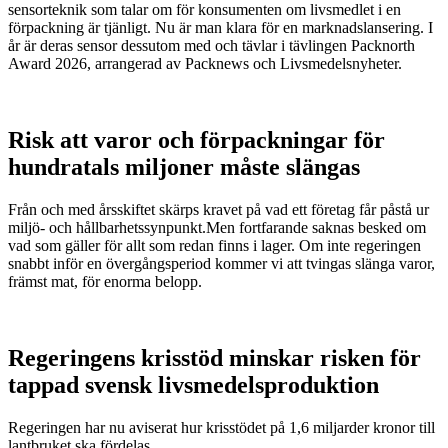
sensorteknik som talar om för konsumenten om livsmedlet i en
förpackning är tjänligt. Nu är man klara för en marknadslansering. I
år är deras sensor dessutom med och tävlar i tävlingen Packnorth
Award 2026, arrangerad av Packnews och Livsmedelsnyheter.
Risk att varor och förpackningar för
hundratals miljoner måste slängas
Från och med årsskiftet skärps kravet på vad ett företag får påstå ur
miljö- och hållbarhetssynpunkt.Men fortfarande saknas besked om
vad som gäller för allt som redan finns i lager. Om inte regeringen
snabbt inför en övergångsperiod kommer vi att tvingas slänga varor,
främst mat, för enorma belopp.
Regeringens krisstöd minskar risken för
tappad svensk livsmedelsproduktion
Regeringen har nu aviserat hur krisstödet på 1,6 miljarder kronor till
lantbruket ska fördelas.