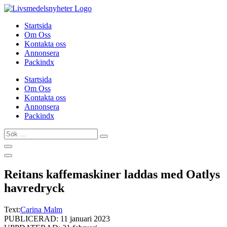
Hoppa
till
Startsida
innehåll
Om Oss
Kontakta oss
Annonsera
Packindx
Startsida
Om Oss
Kontakta oss
Annonsera
Packindx
Sök
…
Reitans kaffemaskiner laddas med Oatlys
havredryck
Text:
Carina Malm
PUBLICERAD: 11 januari 2023