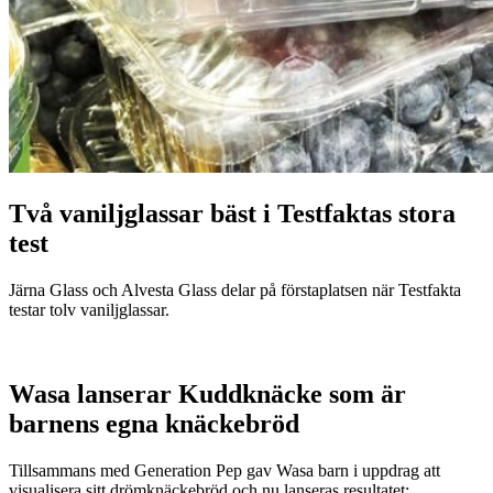
Två vaniljglassar bäst i Testfaktas stora
test
Järna Glass och Alvesta Glass delar på förstaplatsen när Testfakta
testar tolv vaniljglassar.
Wasa lanserar Kuddknäcke som är
barnens egna knäckebröd
Tillsammans med Generation Pep gav Wasa barn i uppdrag att
visualisera sitt drömknäckebröd och nu lanseras resultatet: