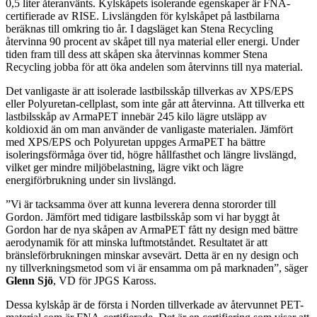
0,5 liter återanvänts. Kylskåpets isolerande egenskaper är FNA-
certifierade av RISE. Livslängden för kylskåpet på lastbilarna
beräknas till omkring tio år. I dagsläget kan Stena Recycling
återvinna 90 procent av skåpet till nya material eller energi. Under
tiden fram till dess att skåpen ska återvinnas kommer Stena
Recycling jobba för att öka andelen som återvinns till nya material.
Det vanligaste är att isolerade lastbilsskåp tillverkas av XPS/EPS
eller Polyuretan-cellplast, som inte går att återvinna. Att tillverka ett
lastbilsskåp av ArmaPET innebär 245 kilo lägre utsläpp av
koldioxid än om man använder de vanligaste materialen. Jämfört
med XPS/EPS och Polyuretan uppges ArmaPET ha bättre
isoleringsförmåga över tid, högre hållfasthet och längre livslängd,
vilket ger mindre miljöbelastning, lägre vikt och lägre
energiförbrukning under sin livslängd.
”Vi är tacksamma över att kunna leverera denna stororder till
Gordon. Jämfört med tidigare lastbilsskåp som vi har byggt åt
Gordon har de nya skåpen av ArmaPET fått ny design med bättre
aerodynamik för att minska luftmotståndet. Resultatet är att
bränsleförbrukningen minskar avsevärt. Detta är en ny design och
ny tillverkningsmetod som vi är ensamma om på marknaden”, säger
Glenn Sjö
, VD för JPGS Kaross.
Dessa kylskåp är de första i Norden tillverkade av återvunnet PET-