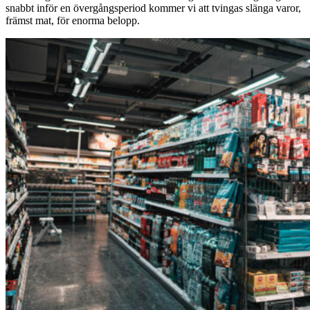
snabbt inför en övergångsperiod kommer vi att tvingas slänga varor,
främst mat, för enorma belopp.