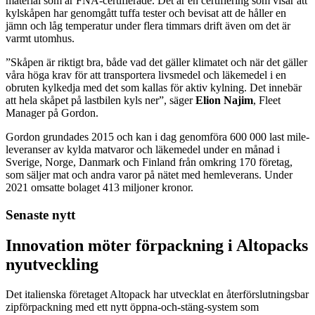
material som är FNA-certifierade. Det är en certifiering som visar att
kylskåpen har genomgått tuffa tester och bevisat att de håller en
jämn och låg temperatur under flera timmars drift även om det är
varmt utomhus.
”Skåpen är riktigt bra, både vad det gäller klimatet och när det gäller
våra höga krav för att transportera livsmedel och läkemedel i en
obruten kylkedja med det som kallas för aktiv kylning. Det innebär
att hela skåpet på lastbilen kyls ner”, säger
Elion Najim
, Fleet
Manager på Gordon.
Gordon grundades 2015 och kan i dag genomföra 600 000 last mile-
leveranser av kylda matvaror och läkemedel under en månad i
Sverige, Norge, Danmark och Finland från omkring 170 företag,
som säljer mat och andra varor på nätet med hemleverans. Under
2021 omsatte bolaget 413 miljoner kronor.
Senaste nytt
Innovation möter förpackning i Altopacks
nyutveckling
Det italienska företaget Altopack har utvecklat en återförslutningsbar
zipförpackning med ett nytt öppna-och-stäng-system som