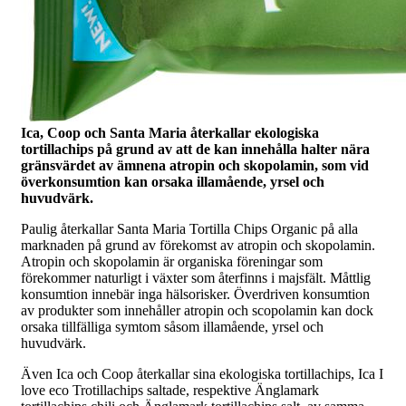
Ica, Coop och Santa Maria återkallar ekologiska
tortillachips på grund av att de kan innehålla halter nära
gränsvärdet av ämnena atropin och skopolamin, som vid
överkonsumtion kan orsaka illamående, yrsel och
huvudvärk.
Paulig återkallar Santa Maria Tortilla Chips Organic på alla
marknaden på grund av förekomst av atropin och skopolamin.
Atropin och skopolamin är organiska föreningar som
förekommer naturligt i växter som återfinns i majsfält. Måttlig
konsumtion innebär inga hälsorisker. Överdriven konsumtion
av produkter som innehåller atropin och scopolamin kan dock
orsaka tillfälliga symtom såsom illamående, yrsel och
huvudvärk.
Även Ica och Coop återkallar sina ekologiska tortillachips, Ica I
love eco Trotillachips saltade, respektive Änglamark