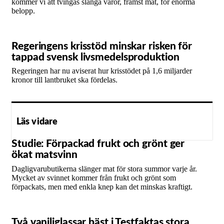
kommer vi att tvingas slänga varor, främst mat, för enorma
belopp.
Regeringens krisstöd minskar risken för
tappad svensk livsmedelsproduktion
Regeringen har nu aviserat hur krisstödet på 1,6 miljarder
kronor till lantbruket ska fördelas.
Läs vidare
Studie: Förpackad frukt och grönt ger
ökat matsvinn
Dagligvarubutikerna slänger mat för stora summor varje år.
Mycket av svinnet kommer från frukt och grönt som
förpackats, men med enkla knep kan det minskas kraftigt.
Två vaniljglassar bäst i Testfaktas stora