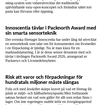
stäng-system som vidareutvecklar det traditionella
självhäftande easy-open-konceptet och förändrar sättet torr
pasta kan förvaras efter öppning.
Innoscentia tävlar i Packnorth Award med
sin smarta sensorteknik
Det svenska företaget Innoscentia har under lång tid utvecklat
en sensorteknik som talar om för konsumenten om livsmedlet
i en förpackning är tjänligt. Nu är man klara för en
marknadslansering. I år är deras sensor dessutom med och
tävlar i tävlingen Packnorth Award 2026, arrangerad av
Packnews och Livsmedelsnyheter.
Risk att varor och förpackningar för
hundratals miljoner måste slängas
Från och med årsskiftet skärps kravet på vad ett företag får
påstå ur miljö- och hållbarhetssynpunkt.Men fortfarande
saknas besked om vad som gäller för allt som redan finns i
lager. Om inte regeringen snabbt inför en övergångsperiod