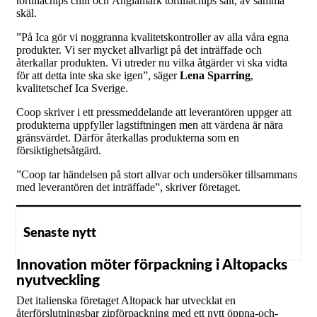
tortillachips chili och Änglamark tortillachips salt, av samma
skäl.
”På Ica gör vi noggranna kvalitetskontroller av alla våra egna
produkter. Vi ser mycket allvarligt på det inträffade och
återkallar produkten. Vi utreder nu vilka åtgärder vi ska vidta
för att detta inte ska ske igen”, säger
Lena Sparring
,
kvalitetschef Ica Sverige.
Coop skriver i ett pressmeddelande att leverantören uppger att
produkterna uppfyller lagstiftningen men att värdena är nära
gränsvärdet. Därför återkallas produkterna som en
försiktighetsåtgärd.
”Coop tar händelsen på stort allvar och undersöker tillsammans
med leverantören det inträffade”, skriver företaget.
Senaste nytt
Innovation möter förpackning i Altopacks
nyutveckling
Det italienska företaget Altopack har utvecklat en
återförslutningsbar zipförpackning med ett nytt öppna-och-