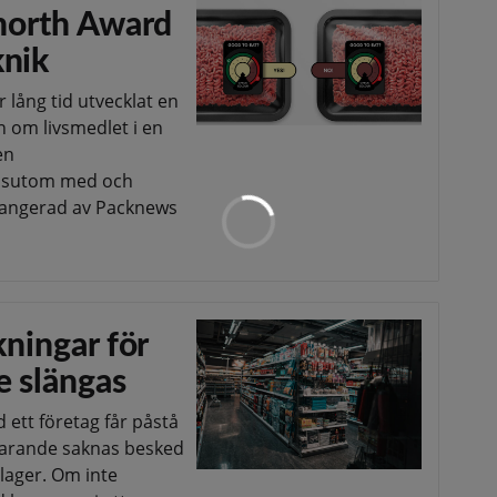
knorth Award
knik
 lång tid utvecklat en
 om livsmedlet i en
en
essutom med och
rrangerad av Packnews
kningar för
e slängas
 ett företag får påstå
tfarande saknas besked
 lager. Om inte