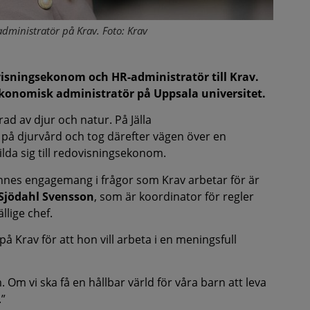
ministratör på Krav. Foto: Krav
isningsekonom och HR-administratör till Krav.
onomisk administratör på Uppsala universitet.
d av djur och natur. På Jälla
å djurvård och tog därefter vägen över en
ilda sig till redovisningsekonom.
nnes engagemang i frågor som Krav arbetar för är
 Sjödahl Svensson
, som är koordinator för regler
llige chef.
å Krav för att hon vill arbeta i en meningsfull
Om vi ska få en hållbar värld för våra barn att leva
.”