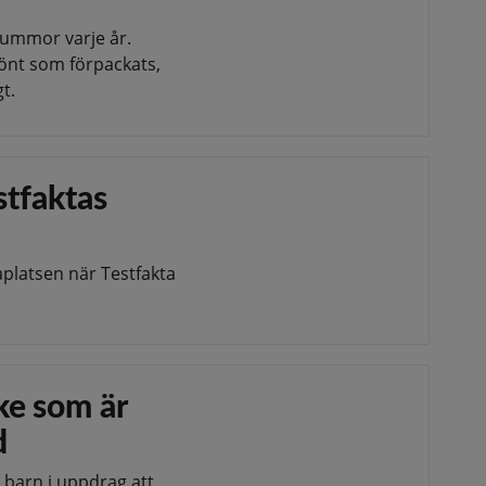
summor varje år.
önt som förpackats,
t.
estfaktas
aplatsen när Testfakta
ke som är
d
barn i uppdrag att