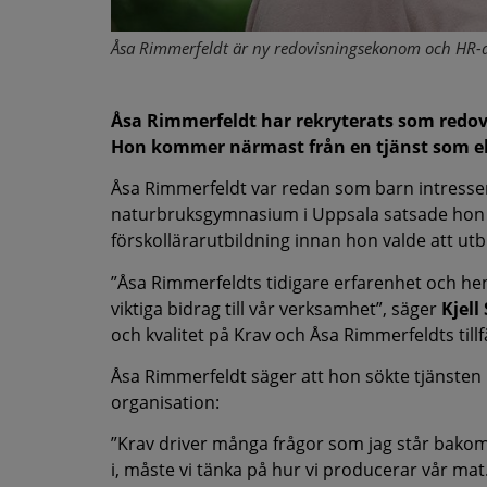
Åsa Rimmerfeldt är ny redovisningsekonom och HR-ad
Åsa Rimmerfeldt har rekryterats som redov
Hon kommer närmast från en tjänst som ek
Åsa Rimmerfeldt var redan som barn intressera
naturbruksgymnasium i Uppsala satsade hon p
förskollärarutbildning innan hon valde att utb
”Åsa Rimmerfeldts tidigare erfarenhet och he
viktiga bidrag till vår verksamhet”, säger
Kjell
och kvalitet på Krav och Åsa Rimmerfeldts tillfä
Åsa Rimmerfeldt säger att hon sökte tjänsten p
organisation:
”Krav driver många frågor som jag står bakom. 
i, måste vi tänka på hur vi producerar vår mat