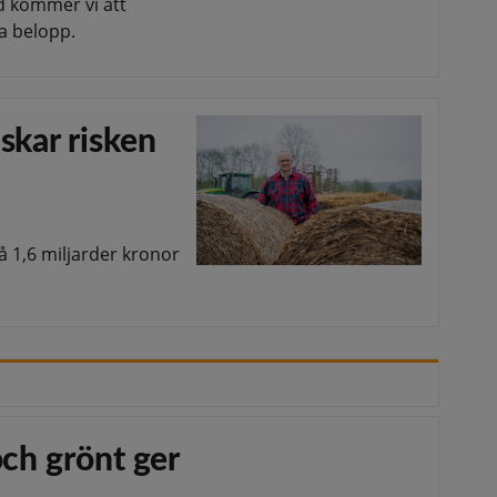
d kommer vi att
a belopp.
skar risken
å 1,6 miljarder kronor
och grönt ger