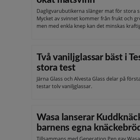
ökat matsvinn
Dagligvarubutikerna slänger mat för stora 
Mycket av svinnet kommer från frukt och gr
men med enkla knep kan det minskas kraftig
Två vaniljglassar bäst i T
stora test
Järna Glass och Alvesta Glass delar på först
testar tolv vaniljglassar.
Wasa lanserar Kuddknäc
barnens egna knäckebrö
Tillsammans med Generation Pep gav Wasa 