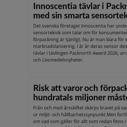
Innoscentia tävlar i Pac
med sin smarta sensorte
Det svenska företaget Innoscentia har under
sensorteknik som talar om för konsumenten
förpackning är tjänligt. Nu är man klara för 
marknadslansering. I år är deras sensor d
tävlar i tävlingen Packnorth Award 2026, a
och Livsmedelsnyheter.
Risk att varor och förpac
hundratals miljoner måst
Från och med årsskiftet skärps kravet på vad
ur miljö- och hållbarhetssynpunkt.Men for
om vad som gäller för allt som redan finns i