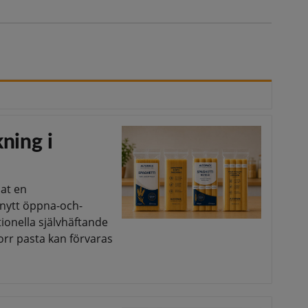
ning i
lat en
 nytt öppna-och-
ionella självhäftande
orr pasta kan förvaras