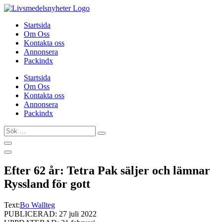
Hoppa
till
Startsida
innehåll
Om Oss
Kontakta oss
Annonsera
Packindx
Startsida
Om Oss
Kontakta oss
Annonsera
Packindx
Sök
…
Efter 62 år: Tetra Pak säljer och lämnar
Ryssland för gott
Text:
Bo Wallteg
PUBLICERAD: 27 juli 2022