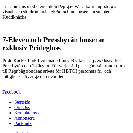
Tillsammans med Generation Pep gav Wasa barn i uppdrag att
visualisera sitt drömknäckebröd och nu lanseras resultatet:
Kuddknäcke.
7-Eleven och Pressbyrån lanserar
exklusiv Prideglass
Pride Rocket Pink Lemonade från GB Glace säljs exklusivt hos
Pressbyrån och 7-Eleven. För varje såld glass går två kronor direkt
till Regnbågsfondens arbete för HBTQI-personers fri- och
rättigheter i Sverige och i världen.
Facebook
Startsida
Om Oss
Kontakta oss
Annonsera
Packindx