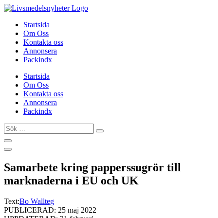
Hoppa
till
Startsida
innehåll
Om Oss
Kontakta oss
Annonsera
Packindx
Startsida
Om Oss
Kontakta oss
Annonsera
Packindx
Sök
…
Samarbete kring papperssugrör till
marknaderna i EU och UK
Text:
Bo Wallteg
PUBLICERAD: 25 maj 2022