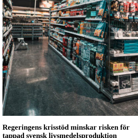
Regeringens krisstöd minskar risken för
tappad svensk livsmedelsproduktion