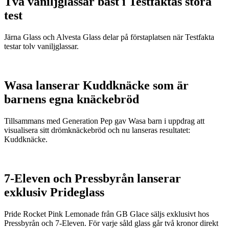
Två vaniljglassar bäst i Testfaktas stora
test
Järna Glass och Alvesta Glass delar på förstaplatsen när Testfakta
testar tolv vaniljglassar.
Wasa lanserar Kuddknäcke som är
barnens egna knäckebröd
Tillsammans med Generation Pep gav Wasa barn i uppdrag att
visualisera sitt drömknäckebröd och nu lanseras resultatet:
Kuddknäcke.
7-Eleven och Pressbyrån lanserar
exklusiv Prideglass
Pride Rocket Pink Lemonade från GB Glace säljs exklusivt hos
Pressbyrån och 7-Eleven. För varje såld glass går två kronor direkt