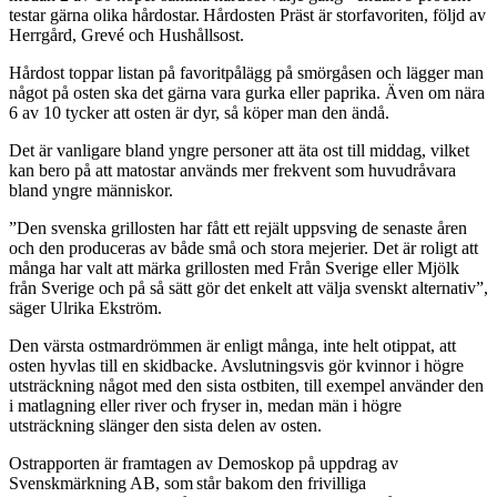
testar gärna olika hårdostar. Hårdosten Präst är storfavoriten, följd av
Herrgård, Grevé och Hushållsost.
Hårdost toppar listan på favoritpålägg på smörgåsen och lägger man
något på osten ska det gärna vara gurka eller paprika. Även om nära
6 av 10 tycker att osten är dyr, så köper man den ändå.
Det är vanligare bland yngre personer att äta ost till middag, vilket
kan bero på att matostar används mer frekvent som huvudråvara
bland yngre människor.
”Den svenska grillosten har fått ett rejält uppsving de senaste åren
och den produceras av både små och stora mejerier. Det är roligt att
många har valt att märka grillosten med Från Sverige eller Mjölk
från Sverige och på så sätt gör det enkelt att välja svenskt alternativ”,
säger Ulrika Ekström.
Den värsta ostmardrömmen är enligt många, inte helt otippat, att
osten hyvlas till en skidbacke. Avslutningsvis gör kvinnor i högre
utsträckning något med den sista ostbiten, till exempel använder den
i matlagning eller river och fryser in, medan män i högre
utsträckning slänger den sista delen av osten.
Ostrapporten är framtagen av Demoskop på uppdrag av
Svenskmärkning AB, som står bakom den frivilliga