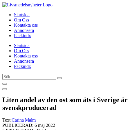
Hoppa
till
Startsida
innehåll
Om Oss
Kontakta oss
Annonsera
Packindx
Startsida
Om Oss
Kontakta oss
Annonsera
Packindx
Sök
…
Liten andel av den ost som äts i Sverige är
svenskproducerad
Text:
Carina Malm
PUBLICERAD: 6 maj 2022