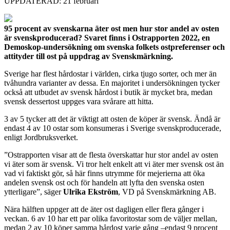
UPPDATERAD: 21 februari
95 procent av svenskarna äter ost men hur stor andel av osten
är svenskproducerad?
Svaret finns i Ostrapporten 2022, en
Demoskop-undersökning om svenska folkets ostpreferenser och
attityder till ost på uppdrag av Svenskmärkning.
Sverige har flest hårdostar i världen, cirka tjugo sorter, och mer än
tvåhundra varianter av dessa. En majoritet i undersökningen tycker
också att utbudet av svensk hårdost i butik är mycket bra, medan
svensk dessertost uppges vara svårare att hitta.
3 av 5 tycker att det är viktigt att osten de köper är svensk. Ändå är
endast 4 av 10 ostar som konsumeras i Sverige svenskproducerade,
enligt Jordbruksverket.
”Ostrapporten visar att de flesta överskattar hur stor andel av osten
vi äter som är svensk. Vi tror helt enkelt att vi äter mer svensk ost än
vad vi faktiskt gör, så här finns utrymme för mejerierna att öka
andelen svensk ost och för handeln att lyfta den svenska osten
ytterligare”, säger
Ulrika Ekström
, VD på Svenskmärkning AB.
Nära hälften uppger att de äter ost dagligen eller flera gånger i
veckan. 6 av 10 har ett par olika favoritostar som de väljer mellan,
medan 2 av 10 köper samma hårdost varje gång –endast 9 procent