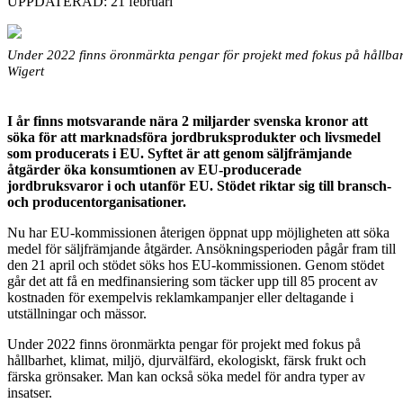
UPPDATERAD: 21 februari
Under 2022 finns öronmärkta pengar för projekt med fokus på hållbarhet
Wigert
I år finns motsvarande nära 2 miljarder svenska kronor att
söka för att marknadsföra jordbruksprodukter och livsmedel
som producerats i EU. Syftet är att genom säljfrämjande
åtgärder öka konsumtionen av EU-producerade
jordbruksvaror i och utanför EU. Stödet riktar sig till bransch-
och producentorganisationer.
Nu har EU-kommissionen återigen öppnat upp möjligheten att söka
medel för säljfrämjande åtgärder. Ansökningsperioden pågår fram till
den 21 april och stödet söks hos EU-kommissionen. Genom stödet
går det att få en medfinansiering som täcker upp till 85 procent av
kostnaden för exempelvis reklamkampanjer eller deltagande i
utställningar och mässor.
Under 2022 finns öronmärkta pengar för projekt med fokus på
hållbarhet, klimat, miljö, djurvälfärd, ekologiskt, färsk frukt och
färska grönsaker. Man kan också söka medel för andra typer av
insatser.