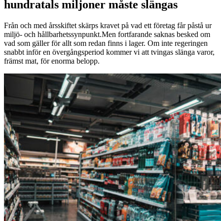
hundratals miljoner måste slängas
Från och med årsskiftet skärps kravet på vad ett företag får påstå ur
miljö- och hållbarhetssynpunkt.Men fortfarande saknas besked om
vad som gäller för allt som redan finns i lager. Om inte regeringen
snabbt inför en övergångsperiod kommer vi att tvingas slänga varor,
främst mat, för enorma belopp.