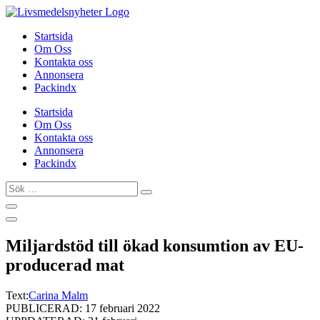
Hoppa
till
Startsida
innehåll
Om Oss
Kontakta oss
Annonsera
Packindx
Startsida
Om Oss
Kontakta oss
Annonsera
Packindx
Sök
…
Miljardstöd till ökad konsumtion av EU-
producerad mat
Text:
Carina Malm
PUBLICERAD: 17 februari 2022