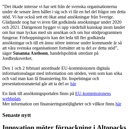
”Det ökade intresse vi har sett från de svenska organisationerna
under de senare åren håller i sig och vi får en hel del frågor om detta
stöd. Vi har också sett ett ökat antal ansökningar från Sverige.
Glädjande nog har vi även fått godkända ansökningar under 2020
och 2021. Därigenom bygger vi upp värdefull kunskap inom landet
om hur man lyckas med sin ansökan och om hur stödprogrammen
fungerar. Förhoppningsvis kan det leda till fler godkända
ansökningar och till ett ännu större intresse under kommande år så
att våra svenska organisationer fortsätter att ta del av detta stöd”,
säger
Susanna Axelsson
, handelspolitisk utredare på
Jordbruksverket.
Den 1 och 2 februari anordnade EU-kommissionen digitala
informationsdagar med information om stöden, vem som kan söka
och vad man kan få finansiering för. Inspelningar och
presentationsmaterial går att ta del av
här
En länk till ansökningsportalen finns på
EU-kommissionens
webbplats
Mer information om finansieringsmöjligheter och villkor finns
här
Senaste nytt
Innovation möter förpackning i Altopacks