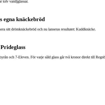
r tolv vaniljglassar.
s egna knäckebröd
era sitt drömknäckebröd och nu lanseras resultatet: Kuddknäcke.
 Prideglass
rån och 7-Eleven. För varje såld glass går två kronor direkt till Regnb