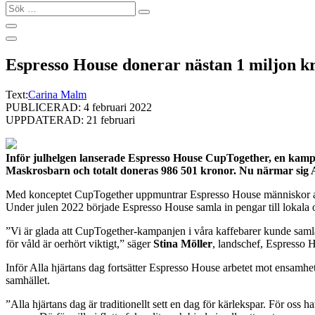
Sök
…
Espresso House donerar nästan 1 miljon kr
Text:
Carina Malm
PUBLICERAD: 4 februari 2022
UPPDATERAD: 21 februari
Inför julhelgen lanserade Espresso House CupTogether, en kampan
Maskrosbarn och totalt doneras 986 501 kronor. Nu närmar sig All
Med konceptet CupTogether uppmuntrar Espresso House människor att m
Under julen 2022 började Espresso House samla in pengar till lokala 
”Vi är glada att CupTogether-kampanjen i våra kaffebarer kunde samla 
för våld är oerhört viktigt,” säger
Stina Möller
, landschef, Espresso 
Inför Alla hjärtans dag fortsätter Espresso House arbetet mot ensamhe
samhället.
”Alla hjärtans dag är traditionellt sett en dag för kärlekspar. För oss