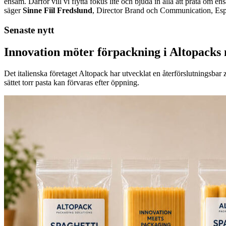
ensam. Därför vill vi flytta fokus lite och bjuda in alla att prata o
säger
Sinne Fiil Fredslund
, Director Brand och Communication, Es
Senaste nytt
Innovation möter förpackning i Altopacks 
Det italienska företaget Altopack har utvecklat en återförslutningsba
sättet torr pasta kan förvaras efter öppning.