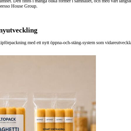
m ensamhet. Den finns i många olika former i samhället, och med vårt lå
presso House Group.
nyutveckling
r zipförpackning med ett nytt öppna-och-stäng-system som vidareutveckla