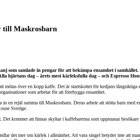
 till Maskrosbarn
j som samlade in pengar för att bekämpa ensamhet i samhället. Fö
a hjärtans dag – årets mest kärleksfulla dag – och Espresso House
ötas över en kopp kaffe. Det är startskottet för kedjans långsiktiga
organisationer som arbetar för att förebygga ensamhet.
in en rejäl summa till Maskrosbarn. Deras arbete att stötta barn med en
House Sverige.
t. Det kommer att finnas skyltar i kaffebarerna som uppmanar besökare 
 handlar det mer om kärlek i allmänhet. Att vara singel betyder inte att 