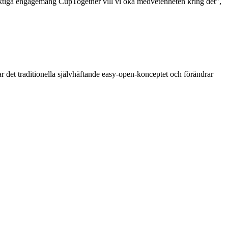
ngsiktiga engagemang CupTogether vill vi öka medvetenheten kring det”,
r det traditionella självhäftande easy-open-konceptet och förändrar