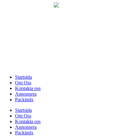
Hoppa
till
innehåll
Startsida
Om Oss
Kontakta oss
Annonsera
Packindx
Startsida
Om Oss
Kontakta oss
Annonsera
Packindx