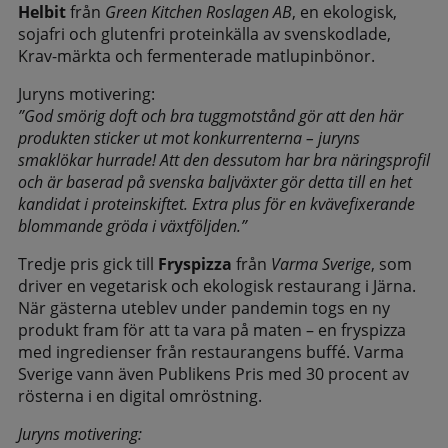
Helbit
från
Green Kitchen Roslagen AB
, en ekologisk,
sojafri och glutenfri proteinkälla av svenskodlade,
Krav-märkta och fermenterade matlupinbönor.
Juryns motivering:
”God smörig doft och bra tuggmotstånd gör att den här
produkten sticker ut mot konkurrenterna – juryns
smaklökar hurrade! Att den dessutom har bra näringsprofil
och är baserad på svenska baljväxter gör detta till en het
kandidat i proteinskiftet. Extra plus för en kvävefixerande
blommande gröda i växtföljden.”
Tredje pris gick till
Fryspizza
från
Varma Sverige
, som
driver en vegetarisk och ekologisk restaurang i Järna.
När gästerna uteblev under pandemin togs en ny
produkt fram för att ta vara på maten – en fryspizza
med ingredienser från restaurangens buffé. Varma
Sverige vann även Publikens Pris med 30 procent av
rösterna i en digital omröstning.
Juryns motivering: