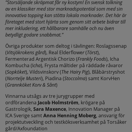
”Storsäljande skräpmat får ny kostym! En svensk tolkning
av en klassiker med stor marknadspotential som med sin
innovativa topping kan stötta lokala marknader. Det här är
företaget med stort hjärta som genom sitt arbete bidrar till
mer inkludering, ett hållbarare samhälle och nu även
betydligt godare snabbmat.”
Övriga produkter som deltog i tävlingen: Roslagssenap
(
Vitsjökrokens gård
), Real Elderflowe
r
(
Törst
),
Fermenterad Argentisk Chorizo (
Frankly Foods
), Icha
Kombucha (I
cha
), Frysta måltider på räddade råvaror
(
Sopköket
), Vildsvinskorv (
The Hairy Pig
), Blåbärstryshot
(
Norrtelje Musteri
), Piadina (
Stoccolma
) samt KorvHen
(
Grannköket Korv & Sånt
)
Vinnarna utsågs av tre jurygrupper med
ordförandena
Jacob Holmström
, krögare på
Gastrologik,
Sara Maxence
, Innovation Manager på
ICA Sverige samt
Anna Henning Moberg
, ansvarig för
projektutveckling och testköksverksamhet på Torsåker
gård/Axfoundation