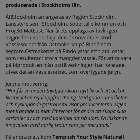
producerade i Stockholms län.
Ät!Stockholm arrangeras av Region Stockholm,
Länsstyrelsen i Stockholm, Södertälje kommun och
Projekt MatLust. När årets upplaga av tävlingen
avgjordes i Södertälje den 23 november stod
Vasslesorbet från Ostmakeriet på Rindö som
segrare.Ostmakeriet på Rindö ystar ett tiotal ostar,
som resulterar i stora mängder vassle. För att ta vara
på biprodukten från osttillverkningen har företaget
utvecklat en Vasslesorbet, som övertygade juryn.
Juryns motivering:
”Här får en underutnyttjad råvara nytt liv och ett älskat
livsmedel en rejäl uppfräschning. Med goda samarbeten
och nyskapande gastronomi visar producenterna vägen
mot framtidens mat. Ett recept för andra att skapa sina
varianter av och med potential att slå stort. En läskande
innovation med härlig textur som ger mersmak!”
På andra plats kom
Temp:ish Your Style Naturell