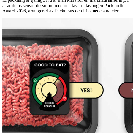
förpackning är tjänligt. Nu är man klara för en marknadslansering. I
år är deras sensor dessutom med och tävlar i tävlingen Packnorth
Award 2026, arrangerad av Packnews och Livsmedelsnyheter.