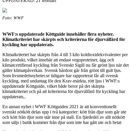
UPPDATERAD: 21 februari
Foto: WWF
WWF:s uppdaterade Köttguide innehåller flera nyheter.
Klimatkriteriet har skärpts och kriterierna för djurvälfärd för
kyckling har uppdaterats.
Klimatkriteriet har skärpts från 4 till 3 kilo koldioxidekvivalenter per
kilo produkt, vilket innebär att endast vegoproteiner, ägg och
klimatcertifierad kyckling från Svenskt Sigill nu får grönt ljus när det
gäller klimatpåverkan. Svensk hårdost går från grönt till gult ljus.
Som livsmedelsnyheter.se tidigare har rapporterat får all svensk
kyckling, med undantag för den Krav-märkta, rött ljus i WWF:s
uppdaterade Köttguide, vilket både beror på det skärpta
klimatkriteriet och på att kriterierna för djurvälfärd för kyckling har
uppdaterats,.
En annan nyhet i WWF Köttguiden 2021 är att konventionellt
svenskt nötkött delas upp i två kategorier: kött från djur som går ute
och kött från djur som står inne på stall. En fjärdedel av allt nötkött
som säljs i butik kommer från djur som inte har gått ute och betat