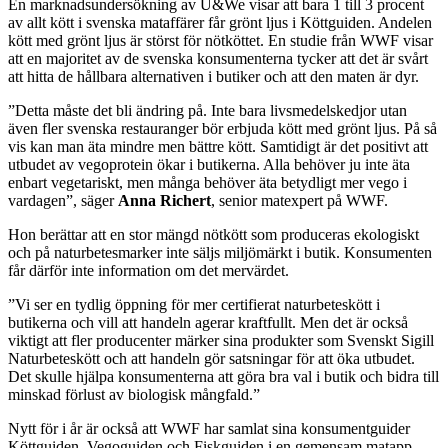
En marknadsundersökning av U&We visar att bara 1 till 3 procent
av allt kött i svenska mataffärer får grönt ljus i Köttguiden. Andelen
kött med grönt ljus är störst för nötköttet. En studie från WWF visar
att en majoritet av de svenska konsumenterna tycker att det är svårt
att hitta de hållbara alternativen i butiker och att den maten är dyr.
”Detta måste det bli ändring på. Inte bara livsmedelskedjor utan
även fler svenska restauranger bör erbjuda kött med grönt ljus. På så
vis kan man äta mindre men bättre kött. Samtidigt är det positivt att
utbudet av vegoprotein ökar i butikerna. Alla behöver ju inte äta
enbart vegetariskt, men många behöver äta betydligt mer vego i
vardagen”, säger
Anna Richert
, senior matexpert på WWF.
Hon berättar att en stor mängd nötkött som produceras ekologiskt
och på naturbetesmarker inte säljs miljömärkt i butik. Konsumenten
får därför inte information om det mervärdet.
”Vi ser en tydlig öppning för mer certifierat naturbeteskött i
butikerna och vill att handeln agerar kraftfullt. Men det är också
viktigt att fler producenter märker sina produkter som Svenskt Sigill
Naturbeteskött och att handeln gör satsningar för att öka utbudet.
Det skulle hjälpa konsumenterna att göra bra val i butik och bidra till
minskad förlust av biologisk mångfald.”
Nytt för i år är också att WWF har samlat sina konsumentguider
Köttguiden, Vegoguiden och Fiskguiden i en gemensam matapp,