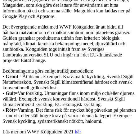
Matguiden, som ska göra det lättare för användarna att hitta
information på ett och samma ställe. Matguiden kan laddas ner på
Google Play och Appstore.
Det övergripande målet med WWF Köttguiden är att bidra till
hållbara matvanor och en matkonsumtion inom planetens gränser.
Guiden granskar produkterna utifrån fem kriterier: biologisk
mångfald, klimat, kemiska bekämpningsmedel, djurvälfärd och
antibiotika. Köttguiden togs initialt fram av Sveriges
Lantbruksuniversitet SLU och ingår nu i det EU-finansierade
projektet Eat4Change.
Bedömningarna görs enligt trafikljusmodellen:
•
Grönt
= Ät ibland. Exempel: Krav-märkt kyckling, Svenskt Sigill
Naturbeteskött, Svenskt Sigill klimatcertifierad hårdost och svensk
konventionell grillost/eldost.
•
Gult
=Var försiktig. Utmaningar finns inom miljö och/eller djurens
välfärd. Exempel: svensk konventionell hårdost, Svenskt Sigill
klimatcertifierad kyckling, EU-ekologisk kyckling.
•
Rött
=Varning. Det finns risk för mycket hög påverkan på planeten
– undvik eller ställ högre krav på varor i denna kategori. Exempel:
Svensk kyckling, sydamerikanskt nötkött, haloumi.
Läs mer om WWF Köttguiden 2021
här