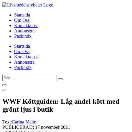
Hoppa
till
Startsida
innehåll
Om Oss
Kontakta oss
Annonsera
Packindx
Startsida
Om Oss
Kontakta oss
Annonsera
Packindx
Sök
…
WWF Köttguiden: Låg andel kött med
grönt ljus i butik
Text:
Carina Malm
PUBLICERAD: 17 november 2021