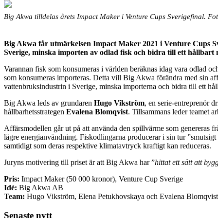
Big Akwa tilldelas årets Impact Maker i Venture Cups Sverigefinal. Fo
Big Akwa får utmärkelsen
Impact Maker 2021 i Venture Cups Sve
Sverige, minska importen av odlad fisk och bidra till ett hållbart 
Varannan fisk som konsumeras i världen beräknas idag vara odlad och 
som konsumeras importeras. Detta vill Big Akwa förändra med sin affär
vattenbruksindustrin i Sverige, minska importerna och bidra till ett hål
Big Akwa leds av grundaren
Hugo Vikström
, en serie-entreprenör d
hållbarhetsstrategen
Evalena Blomqvist
. Tillsammans leder teamet a
Affärsmodellen går ut på att använda den spillvärme som genereras från
lägre energianvändning. Fiskodlingarna producerar i sin tur ”smutsig
samtidigt som deras respektive klimatavtryck kraftigt kan reduceras.
Juryns motivering till priset är att Big Akwa har ”
hittat ett sätt att b
Pris:
Impact Maker (50 000 kronor), Venture Cup Sverige
Idé:
Big Akwa AB
Team:
Hugo Vikström, Elena Petukhovskaya och Evalena Blomqvist
Senaste nytt