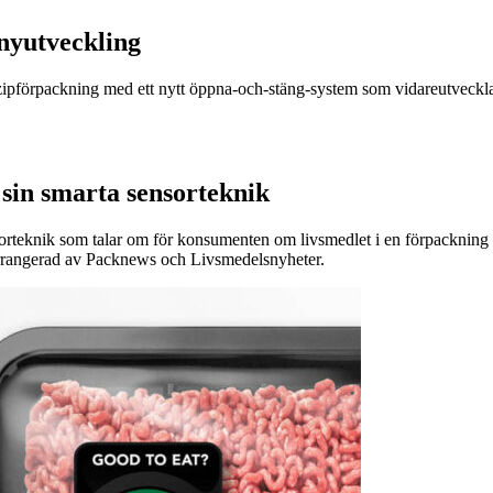
nyutveckling
r zipförpackning med ett nytt öppna-och-stäng-system som vidareutveckla
sin smarta sensorteknik
sorteknik som talar om för konsumenten om livsmedlet i en förpackning är
arrangerad av Packnews och Livsmedelsnyheter.