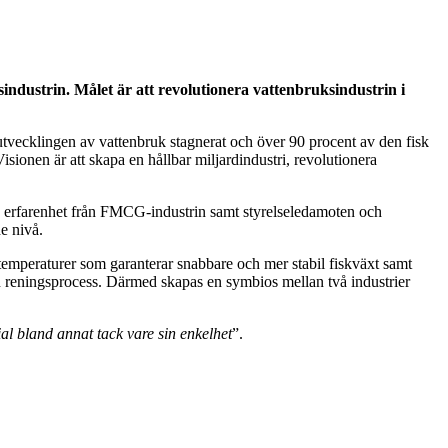
industrin. Målet är att revolutionera vattenbruksindustrin i
tvecklingen av vattenbruk stagnerat och över 90 procent av den fisk
ionen är att skapa en hållbar miljardindustri, revolutionera
s erfarenhet från FMCG-industrin samt styrelseledamoten och
e nivå.
a temperaturer som garanterar snabbare och mer stabil fiskväxt samt
in reningsprocess. Därmed skapas en symbios mellan två industrier
ial bland annat tack vare sin enkelhet
”.