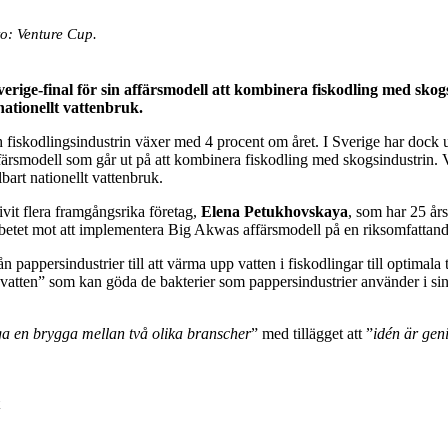
to: Venture Cup.
rige-final för sin
affärsmodell att kombinera fiskodling med skogs
nationellt vattenbruk.
fiskodlingsindustrin växer med 4 procent om året. I Sverige har dock u
smodell som går ut på att kombinera fiskodling med skogsindustrin. Vis
lbart nationellt vattenbruk.
rivit flera framgångsrika företag,
Elena Petukhovskaya
, som har 25 år
rbetet mot att implementera Big Akwas affärsmodell på en riksomfattand
 pappersindustrier till att värma upp vatten i fiskodlingar till optimal
t vatten” som kan göda de bakterier som pappersindustrier använder i s
ygga en brygga mellan två olika branscher
” med tillägget att ”
idén är gen