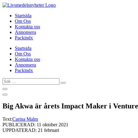
Hoppa
till
Startsida
innehåll
Om Oss
Kontakta oss
Annonsera
Packindx
Startsida
Om Oss
Kontakta oss
Annonsera
Packindx
Sök
…
Big Akwa är årets Impact Maker i Ventur
Text:
Carina Malm
PUBLICERAD: 11 oktober 2021
UPPDATERAD: 21 februari